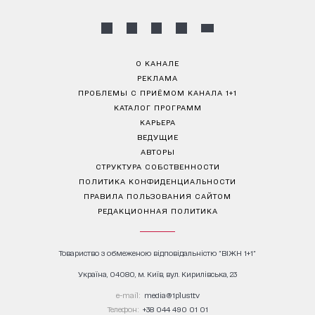
О КАНАЛЕ
РЕКЛАМА
ПРОБЛЕМЫ С ПРИЁМОМ КАНАЛА 1+1
КАТАЛОГ ПРОГРАММ
КАРЬЕРА
ВЕДУЩИЕ
АВТОРЫ
СТРУКТУРА СОБСТВЕННОСТИ
ПОЛИТИКА КОНФИДЕНЦИАЛЬНОСТИ
ПРАВИЛА ПОЛЬЗОВАНИЯ САЙТОМ
РЕДАКЦИОННАЯ ПОЛИТИКА
Товариство з обмеженою відповідальністю "ВІЖН 1+1"
Україна, 04080, м. Київ, вул. Кирилівська, 23
е-mail:
media@1plus1.tv
Телефон:
+38 044 490 01 01