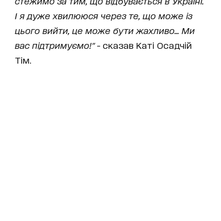
стежимо за тим, що відбувається в Україні.
І я дуже хвилююся через те, що може із
цього вийти, це може бути жахливо... Ми
вас підтримуємо!"
- сказав Каті Осадчій
Тім.