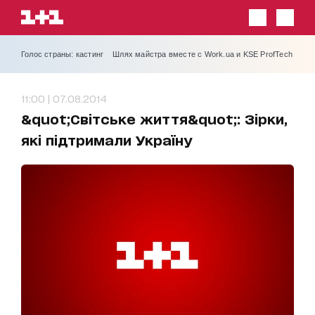
Голос страны: кастинг
Шлях майстра вместе с Work.ua и KSE ProfTech
11:00 | 07.08.2014
&quot;Світське життя&quot;: Зірки,
які підтримали Україну