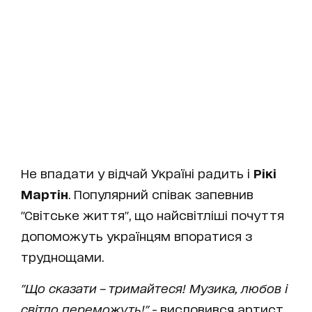
Не впадати у відчай Україні радить і
Рікі
Мартін
. Популярний співак запевнив
"Світське життя", що найсвітліші почуття
допоможуть українцям впоратися з
труднощами.
"Що сказати – тримайтеся! Музика, любов і
світло переможуть!"
- висловився артист.