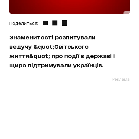
Поделиться:
Знаменитості розпитували
ведучу &quot;Світського
життя&quot; про події в державі і
щиро підтримували українців.
Реклама