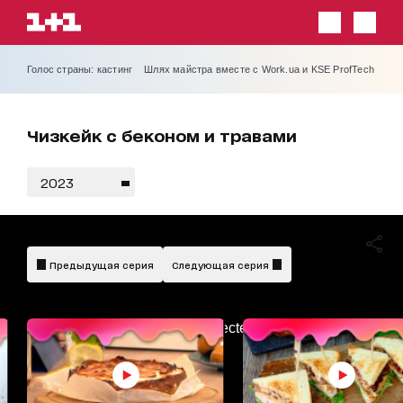
Голос страны: кастинг
Шлях майстра вместе с Work.ua и KSE ProfTech
Чизкейк с беконом и травами
2023
Предыдущая серия
Следующая серия
AdBlockDetected!