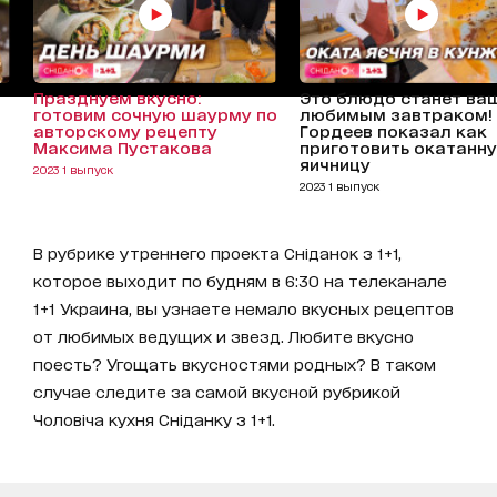
Празднуем вкусно:
Это блюдо станет ва
готовим сочную шаурму по
любимым завтраком! 
авторскому рецепту
Гордеев показал как
Максима Пустакова
приготовить окатанн
яичницу
2023 1 выпуск
2023 1 выпуск
В рубрике утреннего проекта Сніданок з 1+1,
которое выходит по будням в 6:30 на телеканале
1+1 Украина, вы узнаете немало вкусных рецептов
от любимых ведущих и звезд. Любите вкусно
поесть? Угощать вкусностями родных? В таком
случае следите за самой вкусной рубрикой
Чоловіча кухня Сніданку з 1+1.