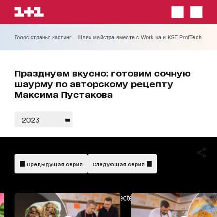
Голос страны: кастинг
Шлях майстра вместе с Work.ua и KSE ProfTech
Празднуем вкусно: готовим сочную
шаурму по авторскому рецепту
Максима Пустакова
2023
Предыдущая серия
Следующая серия
AdBlockDetected!