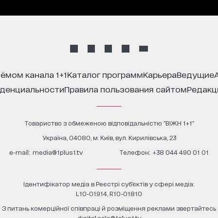
иёмом канала 1+1
каталог программ
карьера
ведущие
иденциальности
правила пользования сайтом
редак
Товариство з обмеженою відповідальністю "ВІЖН 1+1"
Україна, 04080, м. Київ, вул. Кирилівська, 23
е-mail:
media@1plus1.tv
Телефон:
+38 044 490 01 01
Ідентифікатор медіа в Реєстрі суб’єктів у сфері медіа:
L10-01914, R10-01810
З питань комерційної співпраці й розміщення реклами звертайтесь
digital.sale@1plus1.tv