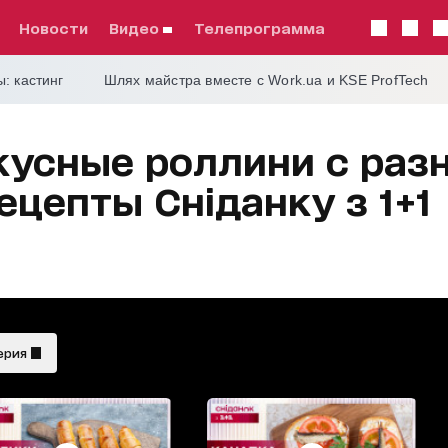
Новости
видео
телепрограмма
: кастинг
Шлях майстра вместе с Work.ua и KSE ProfTech
кусные роллини с раз
ецепты Сніданку з 1+1
ерия