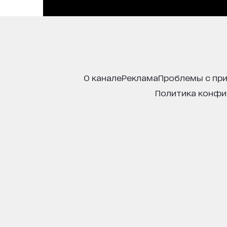
о канале
реклама
проблемы с пр
политика конф