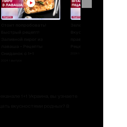
Стоит попробовать!
Зеленая полезная пицца
Быстрый рецепт!
Вкусняшки из
Заливной пирог из
правильного питания -
лаваша – Рецепты
Рецепты Завтрака с 1+1
Сниданок с 1+1
2024 1 выпуск
2024 1 выпуск
еканале 1+1 Украина, вы узнаете
щать вкусностями родных? В