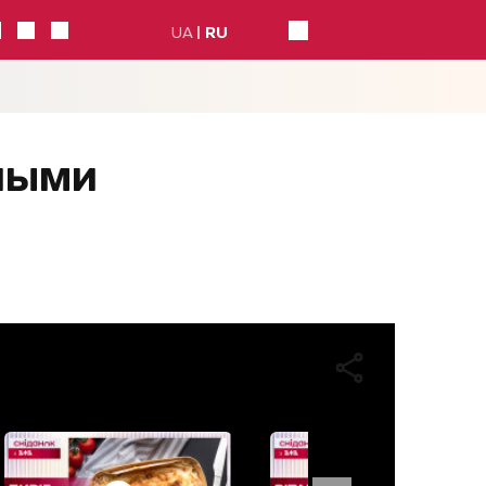
UA
RU
ными