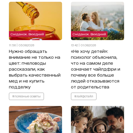
Сніданок. Вихідний
Сніданок. Вихідний
11:56 | 03.08.2026
13:42 | 01.08.2026
Нужно обращать
«Не хочу детей»:
внимание не только на
психолог объяснила,
цвет: пчеловоды
что на самом деле
рассказали, как
означает чайлдфри и
выбрать качественный
почему все больше
мед и не купить
людей отказываются
подделку
от родительства
#полезные советы
#лайфстайл