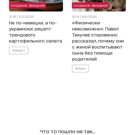
Сніданок. Вихідний
Сніданок. Вихідний
12:35 | 27.07.2026
18:14 | 26.07.2026
Не по-немецки, а по-
«Физически
украински: рецепт
невозможно»: Павел
трендового
Текучев откровенно
картофельного салата
рассказал, почему они
с женой воспитывают
#рецепт
сына без помощи
родителей
#зірки
Что то пошло не так...