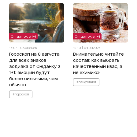
Сніданок з 1+1
Сніданок з 1+1
16:04 | 05.08.2026
19:10 | 04.08.2026
Гороскоп на 6 августа
Внимательно читайте
для всех знаков
состав: как выбрать
зодиака от Сніданку з
качественный квас, а
1+1: эмоции будут
не «химию»
более сильными, чем
#лайфстайл
обычно
#гороскоп