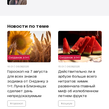
Новости по теме
Сніданок з 1+1
Сніданок з 1+1
16:01 | 06.08.2026
15:01 | 06.08.2026
Гороскоп на 7 августа
Действительно ли в
для всех знаков
арбузе больше всего
зодиака от Сніданку з
нитратов: химик
1+1: Луна в Близнецах
развенчала главный
сделает день
миф об излюбленном
непредсказуемым
летнем фрукте
#гороскоп
#социум