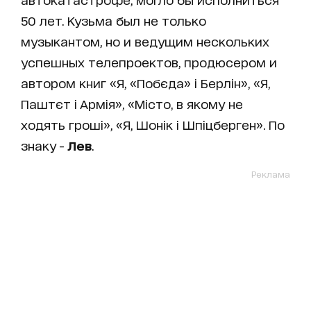
50 лет. Кузьма был не только
музыкантом, но и ведущим нескольких
успешных телепроектов, продюсером и
автором книг «Я, «Побєда» і Берлін», «Я,
Паштєт і Армія», «Місто, в якому не
ходять гроші», «Я, Шонік і Шпіцберген». По
знаку -
Лев
.
Реклама