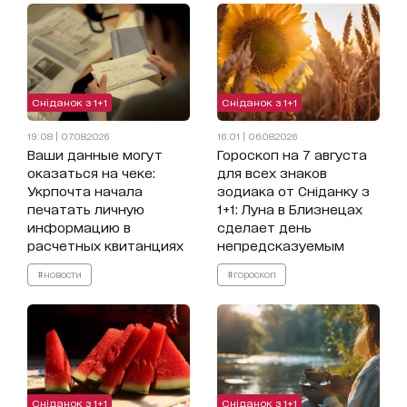
Сніданок з 1+1
Сніданок з 1+1
19:08 | 07.08.2026
16:01 | 06.08.2026
Ваши данные могут
Гороскоп на 7 августа
оказаться на чеке:
для всех знаков
Укрпочта начала
зодиака от Сніданку з
печатать личную
1+1: Луна в Близнецах
информацию в
сделает день
расчетных квитанциях
непредсказуемым
#новости
#гороскоп
Сніданок з 1+1
Сніданок з 1+1