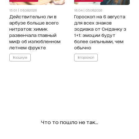
15:01 | 06.08.2026
16:04 | 05.08.2026
Действительно ли в
Гороскоп на 6 августа
арбузе больше всего
для всех знаков
нитратов: химик
зодиака от Сніданку з
развенчала главный
1+1: эмоции будут
миф об излюбленном
более сильными, чем
летнем фрукте
обычно
#социум
#гороскоп
Что то пошло не так...