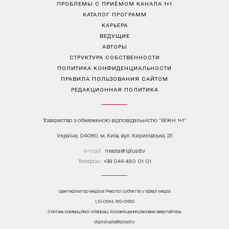
ПРОБЛЕМЫ С ПРИЁМОМ КАНАЛА 1+1
КАТАЛОГ ПРОГРАММ
КАРЬЕРА
ВЕДУЩИЕ
АВТОРЫ
СТРУКТУРА СОБСТВЕННОСТИ
ПОЛИТИКА КОНФИДЕНЦИАЛЬНОСТИ
ПРАВИЛА ПОЛЬЗОВАНИЯ САЙТОМ
РЕДАКЦИОННАЯ ПОЛИТИКА
Товариство з обмеженою відповідальністю "ВІЖН 1+1"
Україна, 04080, м. Київ, вул. Кирилівська, 23
е-mail:
media@1plus1.tv
Телефон:
+38 044 490 01 01
Ідентифікатор медіа в Реєстрі суб’єктів у сфері медіа:
L10-01914, R10-01810
З питань комерційної співпраці й розміщення реклами звертайтесь
digital.sale@1plus1.tv