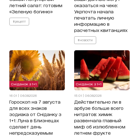
летний салат: готовим
оказаться на чеке:
«Зеленую богиню»
Укрпочта начала
печатать личную
#рецепт
информацию в
расчетных квитанциях
#новости
Сніданок з 1+1
Сніданок з 1+1
16:01 | 06.08.2026
15:01 | 06.08.2026
Гороскоп на 7 августа
Действительно ли в
для всех знаков
арбузе больше всего
зодиака от Сніданку з
нитратов: химик
1+1: Луна в Близнецах
развенчала главный
сделает день
миф об излюбленном
непредсказуемым
летнем фрукте