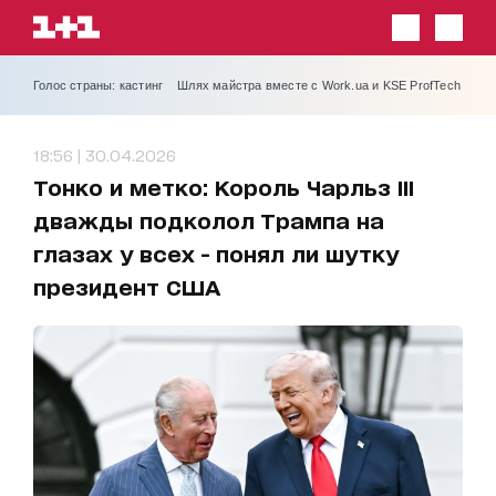
Голос страны: кастинг
Шлях майстра вместе с Work.ua и KSE ProfTech
18:56 | 30.04.2026
Тонко и метко: Король Чарльз III
дважды подколол Трампа на
глазах у всех - понял ли шутку
президент США