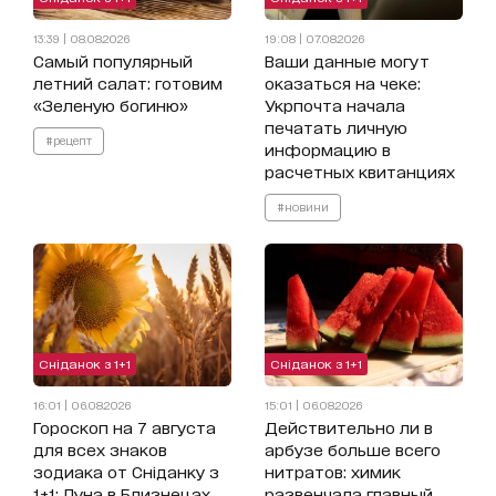
13:39 | 08.08.2026
19:08 | 07.08.2026
Самый популярный
Ваши данные могут
летний салат: готовим
оказаться на чеке:
«Зеленую богиню»
Укрпочта начала
печатать личную
#рецепт
информацию в
расчетных квитанциях
#новини
Сніданок з 1+1
Сніданок з 1+1
16:01 | 06.08.2026
15:01 | 06.08.2026
Гороскоп на 7 августа
Действительно ли в
для всех знаков
арбузе больше всего
зодиака от Сніданку з
нитратов: химик
1+1: Луна в Близнецах
развенчала главный