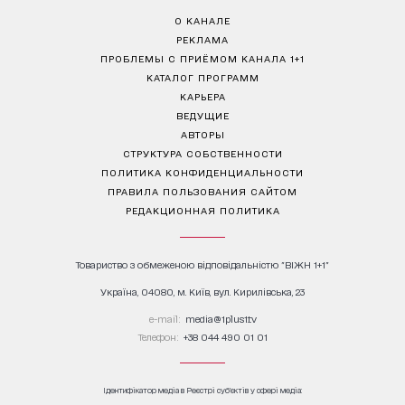
О КАНАЛЕ
РЕКЛАМА
ПРОБЛЕМЫ С ПРИЁМОМ КАНАЛА 1+1
КАТАЛОГ ПРОГРАММ
КАРЬЕРА
ВЕДУЩИЕ
АВТОРЫ
СТРУКТУРА СОБСТВЕННОСТИ
ПОЛИТИКА КОНФИДЕНЦИАЛЬНОСТИ
ПРАВИЛА ПОЛЬЗОВАНИЯ САЙТОМ
РЕДАКЦИОННАЯ ПОЛИТИКА
Товариство з обмеженою відповідальністю "ВІЖН 1+1"
Україна, 04080, м. Київ, вул. Кирилівська, 23
е-mail:
media@1plus1.tv
Телефон:
+38 044 490 01 01
Ідентифікатор медіа в Реєстрі суб’єктів у сфері медіа: