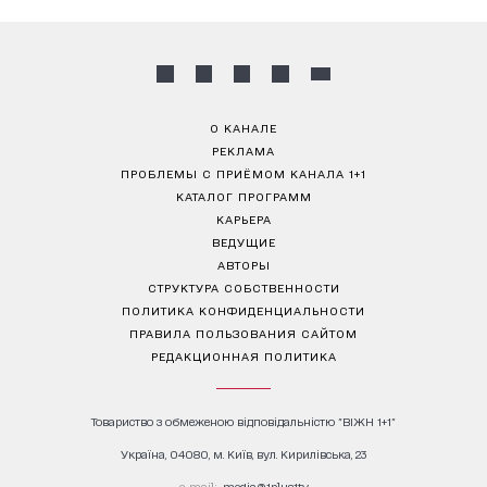
О КАНАЛЕ
РЕКЛАМА
ПРОБЛЕМЫ С ПРИЁМОМ КАНАЛА 1+1
КАТАЛОГ ПРОГРАММ
КАРЬЕРА
ВЕДУЩИЕ
АВТОРЫ
СТРУКТУРА СОБСТВЕННОСТИ
ПОЛИТИКА КОНФИДЕНЦИАЛЬНОСТИ
ПРАВИЛА ПОЛЬЗОВАНИЯ САЙТОМ
РЕДАКЦИОННАЯ ПОЛИТИКА
Товариство з обмеженою відповідальністю "ВІЖН 1+1"
Україна, 04080, м. Київ, вул. Кирилівська, 23
е-mail:
media@1plus1.tv