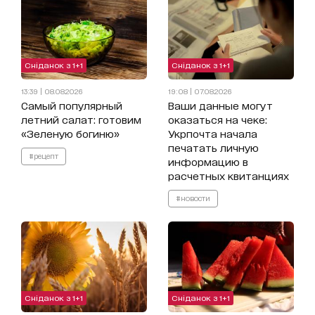
Сніданок з 1+1
Сніданок з 1+1
13:39 | 08.08.2026
19:08 | 07.08.2026
Самый популярный
Ваши данные могут
летний салат: готовим
оказаться на чеке:
«Зеленую богиню»
Укрпочта начала
печатать личную
#рецепт
информацию в
расчетных квитанциях
#новости
Сніданок з 1+1
Сніданок з 1+1