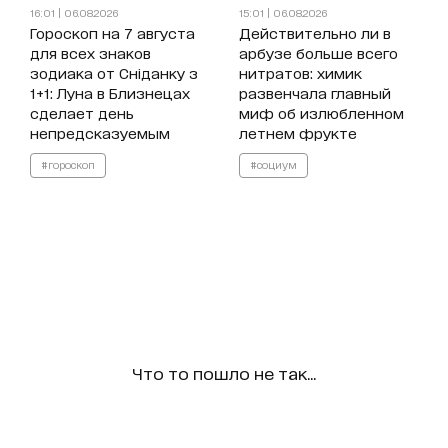
16:01 | 06.08.2026
15:01 | 06.08.2026
Гороскоп на 7 августа
Действительно ли в
для всех знаков
арбузе больше всего
зодиака от Сніданку з
нитратов: химик
1+1: Луна в Близнецах
развенчала главный
сделает день
миф об излюбленном
непредсказуемым
летнем фрукте
#гороскоп
#социум
Что то пошло не так...