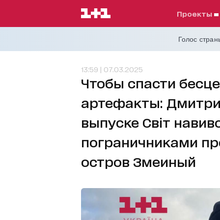
проекты
Голос страны
13:59 | 07.03.2025
Чтобы спасти бесц
артефакты: Дмитри
выпуске Світ навиво
пограничниками пр
остров Змеиный