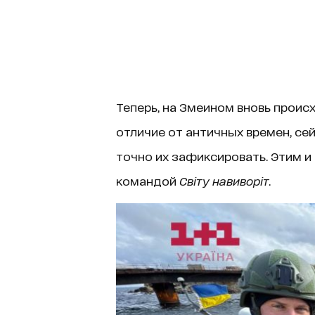
Теперь, на Змеином вновь проис
отличие от античных времен, с
точно их зафиксировать. Этим и
командой
Світу навиворіт
.