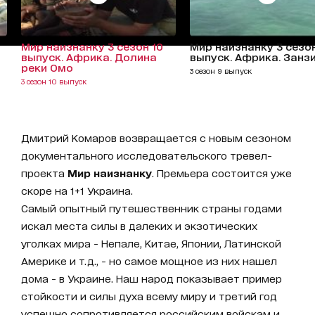
Мир наизнанку 3 сезон 10
Мир наизнанку 3 сезо
выпуск. Африка. Долина
выпуск. Африка. Занз
реки Омо
3 сезон 9 выпуск
3 сезон 10 выпуск
Дмитрий Комаров возвращается с новым сезоном
документального исследовательского тревел-
проекта
Мир наизнанку
. Премьера состоится уже
скоре на 1+1 Украина.
Самый опытный путешественник страны годами
искал места силы в далеких и экзотических
уголках мира - Непале, Китае, Японии, Латинской
Америке и т.д., - но самое мощное из них нашел
дома - в Украине. Наш народ показывает пример
стойкости и силы духа всему миру и третий год
успешно сопротивляется российским войскам и