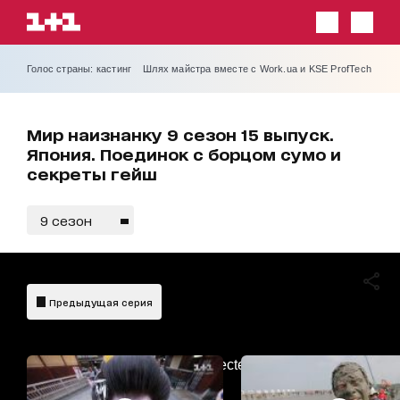
Голос страны: кастинг
Шлях майстра вместе с Work.ua и KSE ProfTech
Мир наизнанку 9 сезон 15 выпуск.
Япония. Поединок с борцом сумо и
секреты гейш
9 сезон
Предыдущая серия
AdBlockDetected!