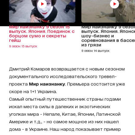
Мир наизнанку 9 сезон 15
Мир наизнанку 9 сезон
выпуск. Япония. Поединок с
выпуск. Япония. Японс
борцом сумо и секреты
шоу-бизнес и
гейш
соревнования в бассе
из грязи
9 сезон 15 выпуск
9 сезон 14 выпуск
Дмитрий Комаров возвращается с новым сезоном
документального исследовательского тревел-
проекта
Мир наизнанку
. Премьера состоится уже
скоре на 1+1 Украина.
Самый опытный путешественник страны годами
искал места силы в далеких и экзотических
уголках мира - Непале, Китае, Японии, Латинской
Америке и т.д., - но самое мощное из них нашел
дома - в Украине. Наш народ показывает пример