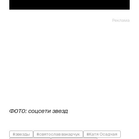
Реклама
ФОТО: соцсети звезд
#звезды
#святослав вакарчук
#Катя Осадчая