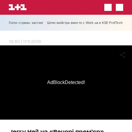
Голос страны: кастинг
Шлях майстра вместе с Work.ua и KSE ProfTech
16:30 | 17.11.2019
AdBlockDetected!
Jerry Heil на «Вечорі прем’єр»