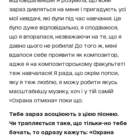
зараз дивляться на мене і пригадують усі
мої невдачі, які були під час навчання. Це
було дуже відповідально, я сподіваюся,
що я впоралася, незважаючи на те, що я
давно цього не робила! До того ж, мені
вдалося себе проявити як композитор,
адже я на композиторському факультеті
теж навчалася! Я рада, що окрім попси,
яку я теж люблю, я можу робити якусь
масштабнішу музику, хоч і у тій самій
«Охрана отмєна» поки що.
Тебе зараз асоціюють з цією піснею.
Чи трапляється таке, що тільки-но тебе
бачать, то одразу кажуть: «Охрана