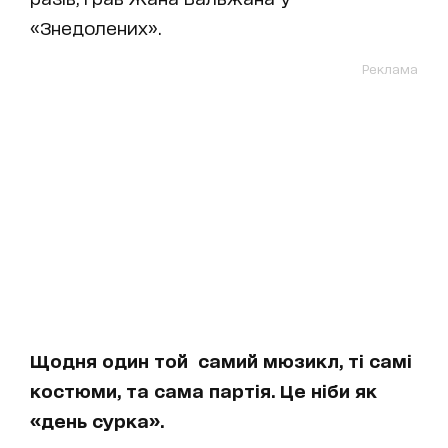
«Знедолених».
Реклама
Щодня один той самий мюзикл, ті самі
костюми, та сама партія. Це ніби як
«день сурка».