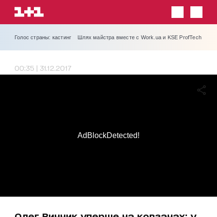
Голос страны: кастинг
Шлях майстра вместе с Work.ua и KSE ProfTech
00:35 | 31.12.2017
AdBlockDetected!
Олег Винник уперше на ковзанах: у