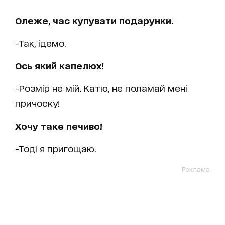
Олеже, час купувати подарунки.
-Так, ідемо.
Ось який капелюх!
-Розмір не мій. Катю, не поламай мені
причоску!
Хочу таке печиво!
-Тоді я пригощаю.
Реклама