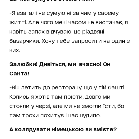
-Я взагалі не сумую ні за чим у своєму
житті. Але чого мені часом не вистачає, я
навіть запах відчуваю, це різдвяні
базарчики. Хочу тебе запросити на один з
них.
Залюбки! Дивіться, ми вчасно! Он
Санта!
-Він летить до ресторану, що у тій башті.
Колись я хотів там поїсти, довго ми
стояли у черзі, але ми не змогли їсти, бо
там трохи похитує і нас нудило.
А колядувати німецькою ви вмієте?