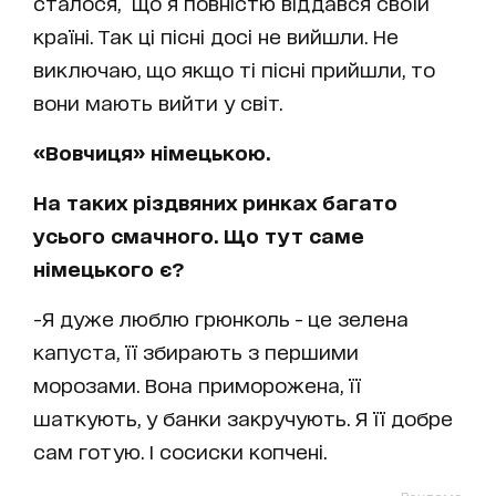
сталося, що я повністю віддався своїй
країні. Так ці пісні досі не вийшли. Не
виключаю, що якщо ті пісні прийшли, то
вони мають вийти у світ.
«Вовчиця» німецькою.
На таких різдвяних ринках багато
усього смачного. Що тут саме
німецького є?
-Я дуже люблю грюнколь - це зелена
капуста, її збирають з першими
морозами. Вона приморожена, її
шаткують, у банки закручують. Я її добре
сам готую. І сосиски копчені.