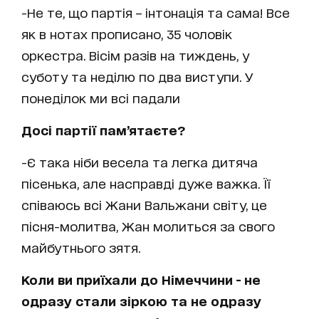
-Не те, що партія – інтонація та сама! Все
як в нотах прописано, 35 чоловік
оркестра. Вісім разів на тиждень, у
суботу та неділю по два виступи. У
понеділок ми всі падали
Досі партії пам’ятаєте?
-Є така ніби весела та легка дитяча
пісенька, але насправді дуже важка. Її
співаюсь всі Жани Вальжани світу, це
пісня-молитва, Жан молиться за свого
майбутнього зятя.
Коли ви приїхали до Німеччини - не
одразу стали зіркою та не одразу