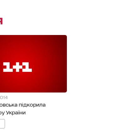
я
2014
овська підкорила
у України