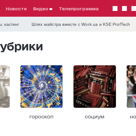
Новости
видео
телепрограмма
: кастинг
Шлях майстра вместе с Work.ua и KSE ProfTech
убрики
гороскоп
социум
но