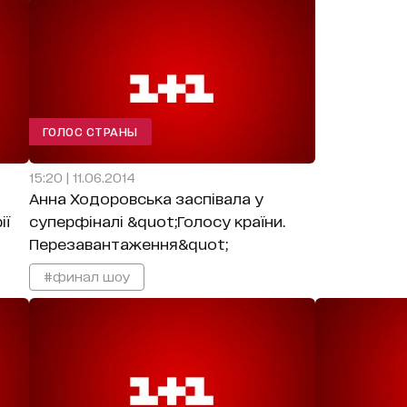
ГОЛОС СТРАНЫ
15:20 | 11.06.2014
Анна Ходоровська заспівала у
ії
суперфіналі &quot;Голосу країни.
Перезавантаження&quot;
#финал шоу