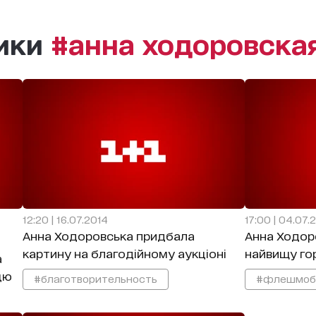
рики
#анна ходоровска
12:20 | 16.07.2014
17:00 | 04.07.
Анна Ходоровська придбала
Анна Ходор
картину на благодійному аукціоні
найвищу гор
а
цю
#благотворительность
#флешмоб