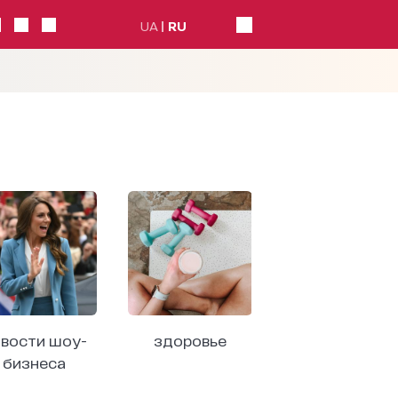
UA
RU
вости шоу-
здоровье
бизнеса