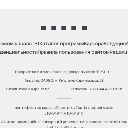
иёмом канала 1+1
каталог программ
карьера
ведущие
иденциальности
правила пользования сайтом
редак
Товариство з обмеженою відповідальністю "ВІЖН 1+1"
Україна, 04080, м. Київ, вул. Кирилівська, 23
е-mail:
media@1plus1.tv
Телефон:
+38 044 490 01 01
Ідентифікатор медіа в Реєстрі суб’єктів у сфері медіа:
L10-01914, R10-01810
З питань комерційної співпраці й розміщення реклами звертайтесь
digital.sale@1plus1.tv