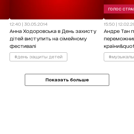
ГОЛОС СТР
12:40 | 30.05.2014
15:50 | 12.02.
Анна Ходоровська в День захисту
Андре Тан 
дітей виступить на сімейному
переможниц
фестивалі
країни&quot
#день защиты детей
#музыкаль
Показать больше