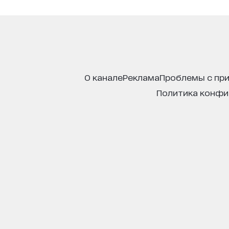
о канале
реклама
проблемы с пр
политика конф