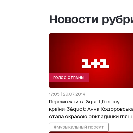
Новости руб
ГОЛОС СТРАНЫ
17:05 | 29.07.2014
Переможниця &quot;Голосу
країни-3&quot; Анна Ходоровськ
стала окрасою обкладинки глян
#музыкальный проект