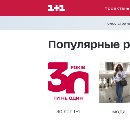
проекты
Голос страны
Популярные р
30 лет 1+1
мода