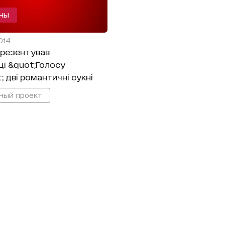
АНЫ
2014
презентував
і &quot;Голосу
; дві романтичні сукні
ный проект