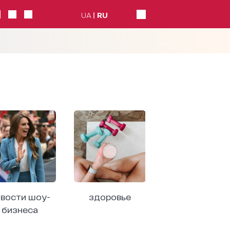
UA
RU
вости шоу-
здоровье
бизнеса