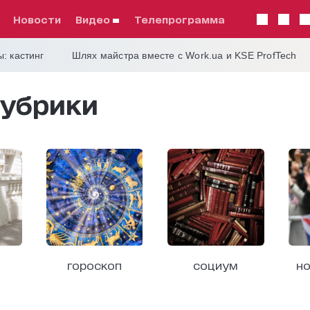
Новости
видео
телепрограмма
: кастинг
Шлях майстра вместе с Work.ua и KSE ProfTech
убрики
гороскоп
социум
но