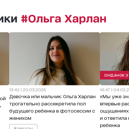
рики
#Ольга Харлан
СНІДАНОК З 
13:42 | 20.03.2026
16:47 | 04.02.
Девочка или мальчик: Ольга Харлан
«Мы уже зн
мой
трогательно рассекретила пол
впервые ра
ь
будущего ребенка в фотосессии с
ощущениях 
женихом
и ответила 
ребенка
#звезды