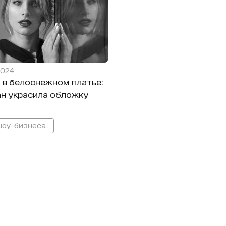
2024
 в белоснежном платье:
ан украсила обложку
шоу-бизнеса