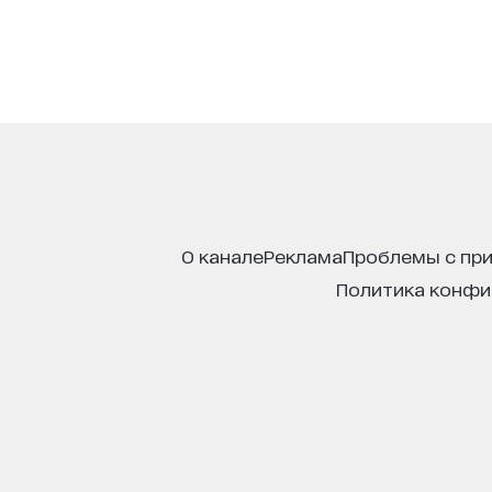
о канале
реклама
проблемы с пр
политика конф