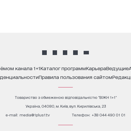
иёмом канала 1+1
каталог программ
карьера
ведущие
иденциальности
правила пользования сайтом
редак
Товариство з обмеженою відповідальністю "ВІЖН 1+1"
Україна, 04080, м. Київ, вул. Кирилівська, 23
е-mail:
media@1plus1.tv
Телефон:
+38 044 490 01 01