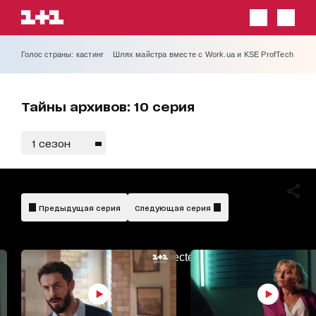
Голос страны: кастинг
Шлях майстра вместе с Work.ua и KSE ProfTech
Тайны архивов: 10 серия
1 сезон
Предыдущая серия
Следующая серия
AdBlockDetected!