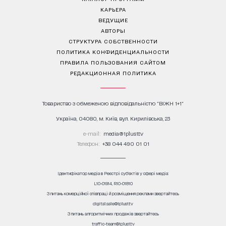
КАРЬЕРА
ВЕДУЩИЕ
АВТОРЫ
СТРУКТУРА СОБСТВЕННОСТИ
ПОЛИТИКА КОНФИДЕНЦИАЛЬНОСТИ
ПРАВИЛА ПОЛЬЗОВАНИЯ САЙТОМ
РЕДАКЦИОННАЯ ПОЛИТИКА
Товариство з обмеженою відповідальністю "ВІЖН 1+1"
Україна, 04080, м. Київ, вул. Кирилівська, 23
е-mail:
media@1plus1.tv
Телефон:
+38 044 490 01 01
Ідентифікатор медіа в Реєстрі суб’єктів у сфері медіа:
L10-01914, R10-01810
З питань комерційної співпраці й розміщення реклами звертайтесь
digital.sale@1plus1.tv
З питань алгоритмічних продажів звертайтесь
traffic-team@1plus1.tv