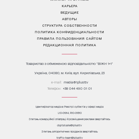
КАРЬЕРА
ВЕДУЩИЕ
АВТОРЫ
СТРУКТУРА СОБСТВЕННОСТИ
ПОЛИТИКА КОНФИДЕНЦИАЛЬНОСТИ
ПРАВИЛА ПОЛЬЗОВАНИЯ САЙТОМ
РЕДАКЦИОННАЯ ПОЛИТИКА
Товариство з обмеженою відповідальністю "ВІЖН 1+1"
Україна, 04080, м. Київ, вул. Кирилівська, 23
е-mail:
media@1plus1.tv
Телефон:
+38 044 490 01 01
Ідентифікатор медіа в Реєстрі суб’єктів у сфері медіа:
L10-01914, R10-01810
З питань комерційної співпраці й розміщення реклами звертайтесь
digital.sale@1plus1.tv
З питань алгоритмічних продажів звертайтесь
traffic-team@1plus1.tv