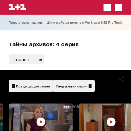
Голос страны: кастинг
Шлях майстра вместе с Work.ua и KSE ProfTech
Тайны архивов: 4 серия
1 сезон
Предыдущая серия
Следующая серия
AdBlockDetected!