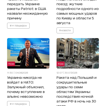
передать Украине
поезд: жуткие
ракеты Patriot: в США
подробности одного из
назвали неожиданную
самых мощных ударов
причину
по Киеву и области 5
августа
#1+1 Марафон
#новости
ТСН
ТСН
11:50 | 04.08.2026
12:07 | 30.07.2026
Украина никогда не
Ракета над Польшей и
войдет в НАТО:
сокрушительные
Залужный объяснил,
удары по семи
почему вступление в
областям Украины:
альянс невозможно
последствия ночной
атаки РФ в ночь на 30
#1+1 Марафон
июля