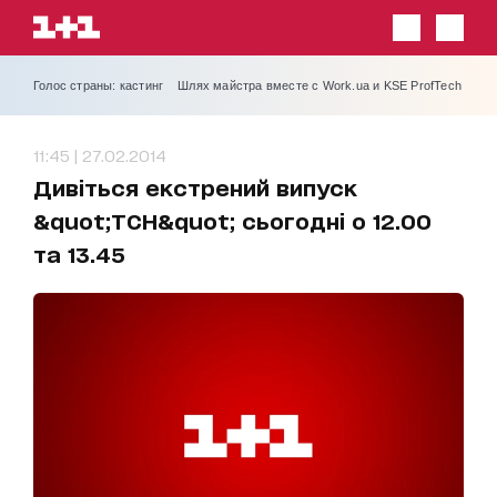
Голос страны: кастинг
Шлях майстра вместе с Work.ua и KSE ProfTech
11:45 | 27.02.2014
Дивіться екстрений випуск
&quot;ТСН&quot; сьогодні о 12.00
та 13.45