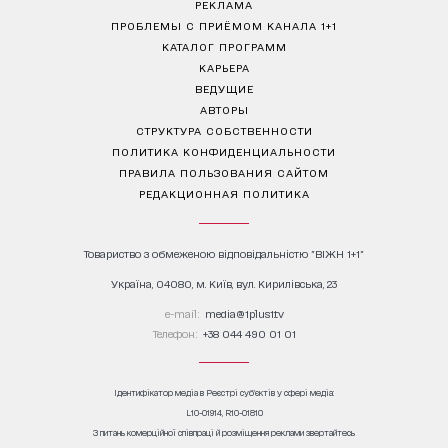
РЕКЛАМА
ПРОБЛЕМЫ С ПРИЁМОМ КАНАЛА 1+1
КАТАЛОГ ПРОГРАММ
КАРЬЕРА
ВЕДУЩИЕ
АВТОРЫ
СТРУКТУРА СОБСТВЕННОСТИ
ПОЛИТИКА КОНФИДЕНЦИАЛЬНОСТИ
ПРАВИЛА ПОЛЬЗОВАНИЯ САЙТОМ
РЕДАКЦИОННАЯ ПОЛИТИКА
Товариство з обмеженою відповідальністю "ВІЖН 1+1"
Україна, 04080, м. Київ, вул. Кирилівська, 23
е-mail:
media@1plus1.tv
Телефон:
+38 044 490 01 01
Ідентифікатор медіа в Реєстрі суб’єктів у сфері медіа:
L10-01914, R10-01810
З питань комерційної співпраці й розміщення реклами звертайтесь