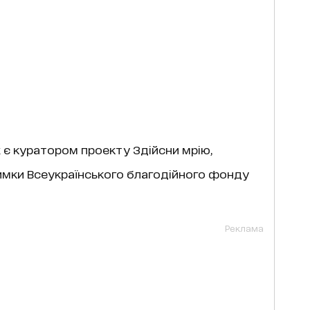
 є куратором проекту Здійсни мрію,
римки Всеукраїнського благодійного фонду
Реклама