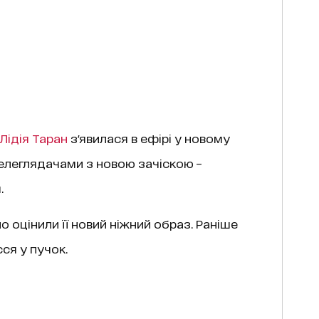
Лідія Таран
з'явилася в ефірі у новому
телеглядачами з новою зачіскою –
.
о оцінили її новий ніжний образ. Раніше
ся у пучок.