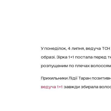
У понеділок, 4 липня, ведуча ТСН
образі. Зірка 1+1 постала перед 
розпущеним по плечах волоссям
Прихильники Лідії Таран позитивн
ведуча 1+1
завжди збирала волос