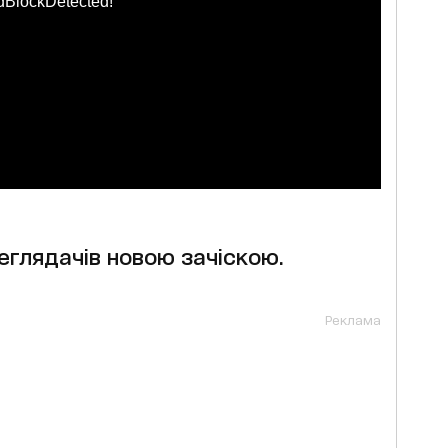
dBlockDetected!
еглядачів новою зачіскою.
Реклама