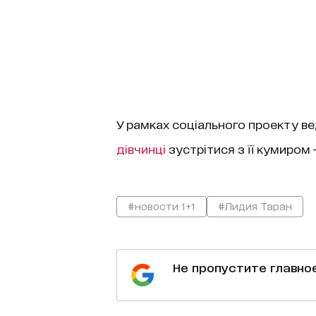
У рамках соціального проекту в
дівчинці
зустрітися з її кумиром 
#новости 1+1
#Лидия Таран
Не пропустите главно