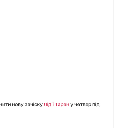
чити нову зачіску
Лідії Таран
у четвер під