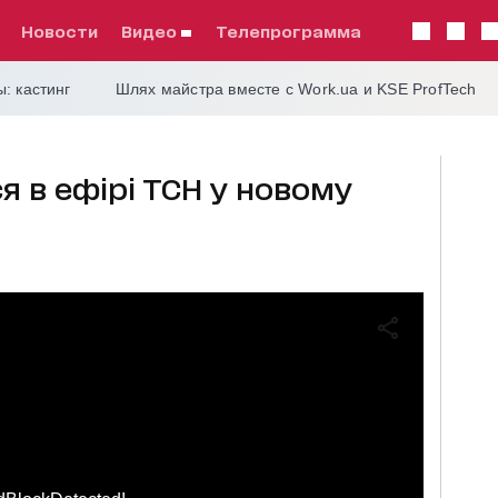
Новости
видео
телепрограмма
: кастинг
Шлях майстра вместе с Work.ua и KSE ProfTech
ся в ефірі ТСН у новому