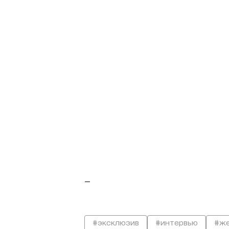
—
#эксклюзив
#интервью
#же