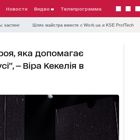
Новости
видео
телепрограмма
: кастинг
Шлях майстра вместе с Work.ua и KSE ProfTech
роя, яка допомагає
і”, — Віра Кекелія в