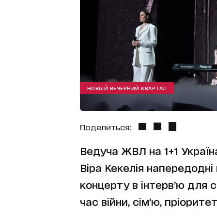
НОВЫЙ ВЕЧЕРНИЙ КВАРТАЛ
Поделиться:
Ведуча ЖВЛ на 1+1 Україн
Віра Кекелія напередодні
концерту в інтерв’ю для с
час війни, сім’ю, пріорите