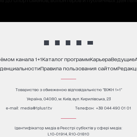
иёмом канала 1+1
каталог программ
карьера
ведущие
иденциальности
правила пользования сайтом
редак
Товариство з обмеженою відповідальністю "ВІЖН 1+1"
Україна, 04080, м. Київ, вул. Кирилівська, 23
е-mail:
media@1plus1.tv
Телефон:
+38 044 490 01 01
Ідентифікатор медіа в Реєстрі суб’єктів у сфері медіа:
L10-01914, R10-01810