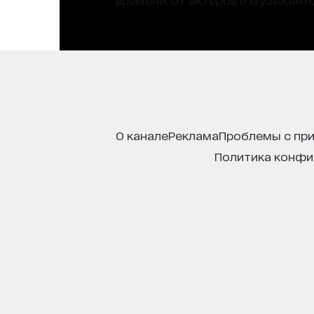
о канале
реклама
проблемы с пр
политика конф