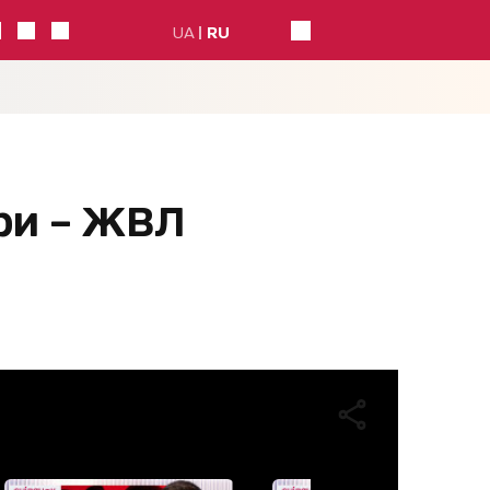
UA
RU
ри – ЖВЛ