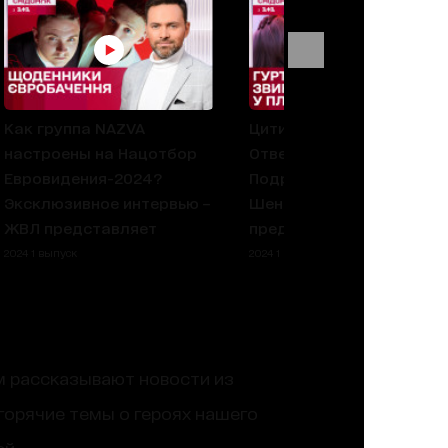
Как группа NAZVA
Цитирование Monatikа,
настроены на Нацотбор
Ответ группы NAHABA,
Евровидения-2024?
Подробности завещания
Эксклюзивное интервью –
Шеннен Догерти – ЖВЛ
ЖВЛ представляет
представляет
2024 1 выпуск
2024 1 выпуск
ям рассказывают новости из
горячие темы о героях нашего
й.