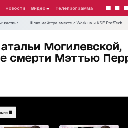
Новости
видео
телепрограмма
: кастинг
Шлях майстра вместе с Work.ua и KSE ProfTech
Натальи Могилевской,
е смерти Мэттью Пер
ерия