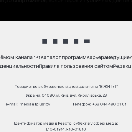
иёмом канала 1+1
каталог программ
карьера
ведущие
иденциальности
правила пользования сайтом
редак
Товариство з обмеженою відповідальністю "ВІЖН 1+1"
Україна, 04080, м. Київ, вул. Кирилівська, 23
е-mail:
media@1plus1.tv
Телефон:
+38 044 490 01 01
Ідентифікатор медіа в Реєстрі суб’єктів у сфері медіа:
L10-01914, R10-01810