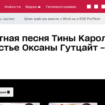
Новости
видео
телепрограмма
: кастинг
Шлях майстра вместе с Work.ua и KSE ProfTech
тная песня Тины Карол
стье Оксаны Гутцайт 
ерия