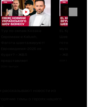
Тур по селам Козака
EL Кравчук сыграет
Сиромахи и Kalush,
Шевченко! Певец
Фагота шантажируют!
готовится к премьере
Евровидения-2025 не
музыкального спектакл
будет? – ЖВЛ
– ЖВЛ представляет
представляет
2024 1 выпуск
2024 1 выпуск
ям рассказывают новости из
горячие темы о героях нашего
й.