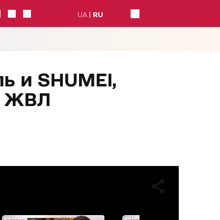
UA
RU
ь и SHUMEI,
– ЖВЛ