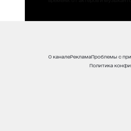
о канале
реклама
проблемы с пр
политика конф