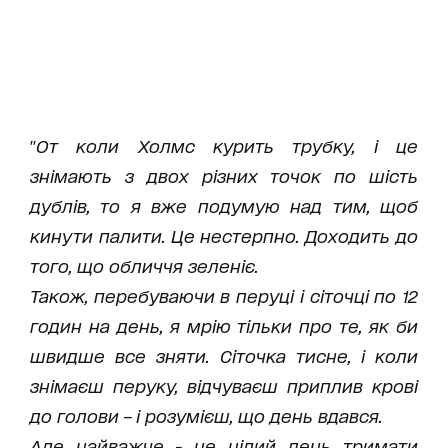
"
От коли Холмс курить трубку, і це
знімають з двох різних точок по шість
дублів, то я вже подумую над тим, щоб
кинути палити. Це нестерпно. Доходить до
того, що обличчя зеленіє.
Також, перебуваючи в перуці і сіточці по 12
годин на день, я мрію тільки про те, як би
швидше все зняти. Сіточка тисне, і коли
знімаєш перуку, відчуваєш приплив крові
до голови – і розумієш, що день вдався.
Але найважче - це цілий день тримати