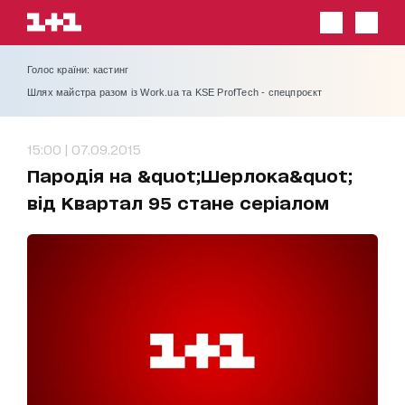
Голос країни: кастинг
Шлях майстра разом із Work.ua та KSE ProfTech - спецпроєкт
15:00 | 07.09.2015
Пародія на &quot;Шерлока&quot;
від Квартал 95 стане серіалом