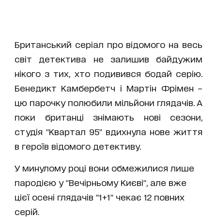
Британський серіал про відомого на весь
світ детектива не залишив байдужим
нікого з тих, хто подивився бодай серію.
Бенедикт Камбербетч і Мартін Фрімен –
цю парочку полюбили мільйони глядачів. А
поки британці знімають нові сезони,
студія "Квартал 95" вдихнула нове життя
в героїв відомого детективу.
У минулому році вони обмежилися лише
пародією у "Вечірньому Києві", але вже
цієї осені глядачів "1+1" чекає 12 повних
серій.