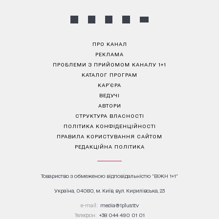
ПРО КАНАЛ
РЕКЛАМА
ПРОБЛЕМИ З ПРИЙОМОМ КАНАЛУ 1+1
КАТАЛОГ ПРОГРАМ
КАР’ЄРА
ВЕДУЧІ
АВТОРИ
СТРУКТУРА ВЛАСНОСТІ
ПОЛІТИКА КОНФІДЕНЦІЙНОСТІ
ПРАВИЛА КОРИСТУВАННЯ САЙТОМ
РЕДАКЦІЙНА ПОЛІТИКА
Товариство з обмеженою відповідальністю "ВІЖН 1+1"
Україна, 04080, м. Київ, вул. Кирилівська, 23
е-mail:
media@1plus1.tv
Телефон:
+38 044 490 01 01