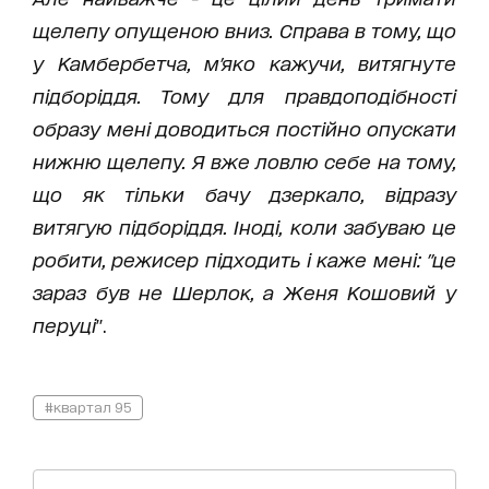
щелепу опущеною вниз. Справа в тому, що
у Камбербетча, м'яко кажучи, витягнуте
підборіддя. Тому для правдоподібності
образу мені доводиться постійно опускати
нижню щелепу. Я вже ловлю себе на тому,
що як тільки бачу дзеркало, відразу
витягую підборіддя. Іноді, коли забуваю це
робити, режисер підходить і каже мені: "це
зараз був не Шерлок, а Женя Кошовий у
перуці
".
#квартал 95