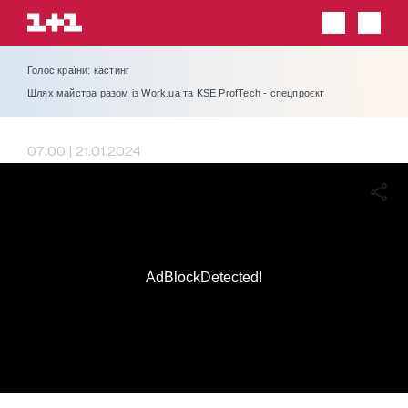
Голос країни: кастинг
Шлях майстра разом із Work.ua та KSE ProfTech - спецпроєкт
07:00 | 21.01.2024
AdBlockDetected!