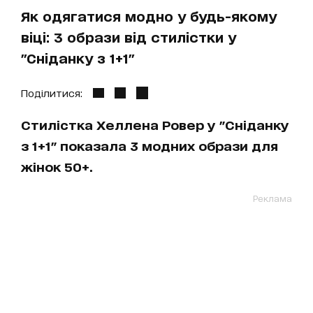
Як одягатися модно у будь-якому
віці: 3 образи від стилістки у
"Сніданку з 1+1"
Поділитися:
Стилістка Хеллена Ровер у "Сніданку
з 1+1" показала 3 модних образи для
жінок 50+.
Реклама