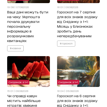
19:08 | 07.08.2026
16:01 | 06.08.2026
Ваші дані можуть бути
Гороскоп на 7 серпня
на чеку: Укрпошта
для всіх знаків зодіаку
почала друкувати
від Сніданку з 1+1:
персональну
Місяць у Близнюках
інформацію в
зробить день
розрахункових
непередбачуваним
квитанціях
#гороскоп
#новини
Сніданок з 1+1
Сніданок з 1+1
15:01 | 06.08.2026
16:04 | 05.08.2026
Чи справді кавун
Гороскоп на 6 серпня
містить найбільше
для всіх знаків зодіаку
нітратів: хімікиня
від Сніданку з 1+1: