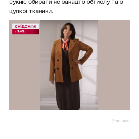
сукню обирати не занадто обтислу та з
цупкої тканини.
Реклама