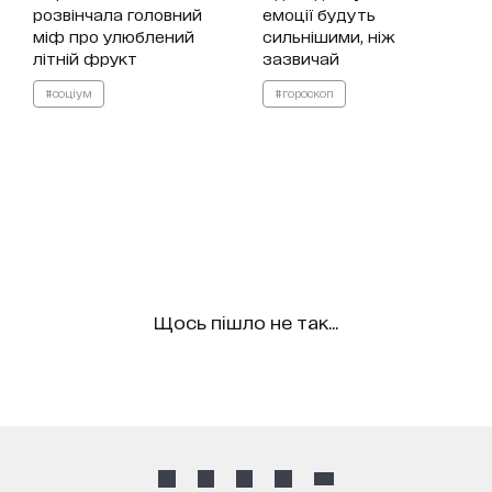
розвінчала головний
емоції будуть
міф про улюблений
сильнішими, ніж
літній фрукт
зазвичай
#соціум
#гороскоп
Щось пішло не так...