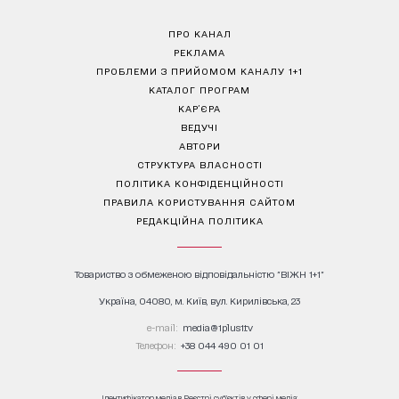
ПРО КАНАЛ
РЕКЛАМА
ПРОБЛЕМИ З ПРИЙОМОМ КАНАЛУ 1+1
КАТАЛОГ ПРОГРАМ
КАР’ЄРА
ВЕДУЧІ
АВТОРИ
СТРУКТУРА ВЛАСНОСТІ
ПОЛІТИКА КОНФІДЕНЦІЙНОСТІ
ПРАВИЛА КОРИСТУВАННЯ САЙТОМ
РЕДАКЦІЙНА ПОЛІТИКА
Товариство з обмеженою відповідальністю "ВІЖН 1+1"
Україна, 04080, м. Київ, вул. Кирилівська, 23
е-mail:
media@1plus1.tv
Телефон:
+38 044 490 01 01
Ідентифікатор медіа в Реєстрі суб’єктів у сфері медіа: