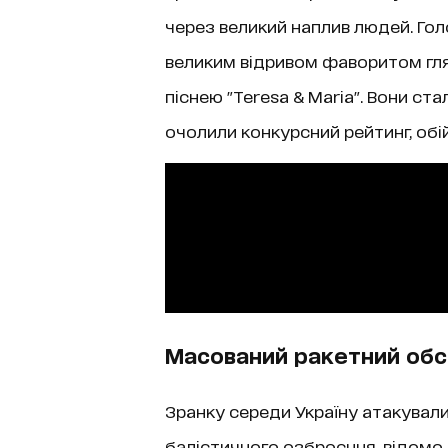
через великий наплив людей. Го
великим відривом фаворитом гляда
піснею "Teresa & Maria". Вони ста
очолили конкурсний рейтинг, обій
Масований ракетний обс
Зранку середи Україну атакували 
балістичного озброєння, відом