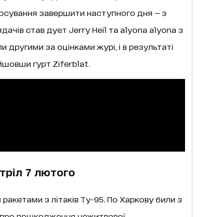
лосування завершити наступного дня — з
чів став дует Jerry Heil та alyona alyona з
ли другими за оцінками журі, і в результаті
шовши гурт Ziferblat.
тріл 7 лютого
ракетами з літаків Ту-95. По Харкову били з
о про пошкодження нежитлової