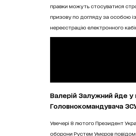
правки можуть стосуватися строк
призову по догляду за особою із 
нереєстрацію електронного кабін
Валерій Залужний йде у 
Головнокомандувача ЗС
Увечері 8 лютого Президент Укр
оборони Рустем Умєров повідом