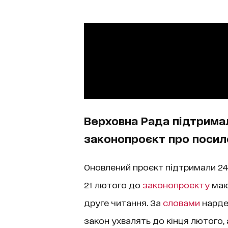
Верховна Рада підтрима
законопроєкт про посиле
Оновлений проєкт підтримали 2
21 лютого до
законопроєкту
мают
друге читання. За
словами
нардеп
закон ухвалять до кінця лютого, а