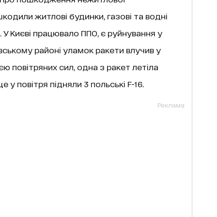
кодили житлові будинки, газові та водні
. У Києві працювало ППО, є руйнування у
ївському районі уламок ракети влучив у
ю повітряних сил, одна з ракет летіла
 у повітря підняли 3 польські F-16.
Реклама