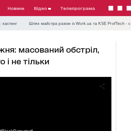
Новини
відео
телепрограма
: кастинг
Шлях майстра разом із Work.ua та KSE ProfTech - 
жня: масований обстріл,
 і не тільки