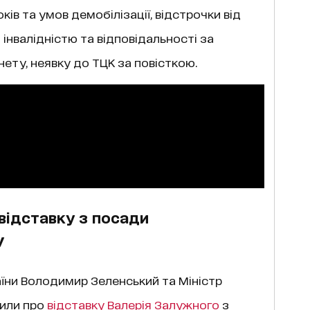
ів та умов демобілізації, відстрочки від
інвалідністю та відповідальності за
ету, неявку до ТЦК за повісткою.
відставку з посади
У
аїни Володимир Зеленський та Міністр
или про
відставку Валерія Залужного
з