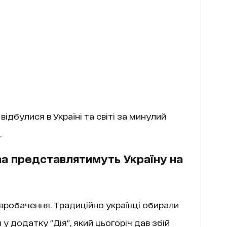
і відбулися в Україні та світі за минулий
.
ona представлятимуть Україну на
вробачення. Традиційно українці обирали
 додатку "Дія", який цьогоріч дав збій