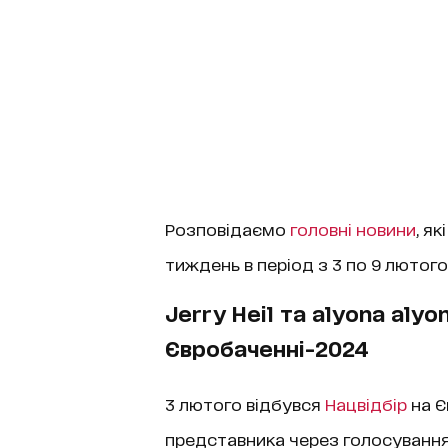
Розповідаємо
головні новини
, як
тиждень в період з 3 по 9 лютого
Jerry Heil та alyona aly
Євробаченні-2024
3 лютого відбувся
Нацвідбір
на Є
представника через голосування у