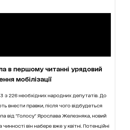
ла в першому читанні урядовий
ння мобілізації
43
з 226 необхідних народних депутатів. До
ь внести правки, після чого відбудеться
а від "Голосу" Ярослава Железняка, новий
 чинності він набере вже у квітні. Потенційні