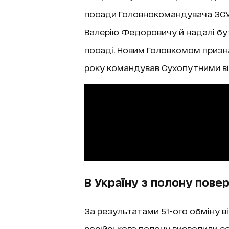
посади Головнокомандувача ЗСУ.
Валерію Федоровичу й надалі бути
посаді. Новим Головкомом призна
року командував Сухопутними ві
В Україну з полону повер
За результатами 51-ого обміну 
російського полону визволили со