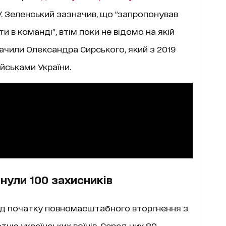
 Зеленський зазначив, що "запропонував
 в команді", втім поки не відомо на якій
чили Олександра Сирського, який з 2019
йськами України.
нули 100 захисників
від початку повномасштабного вторгнення з
тню українських воїнів. Серед них 80