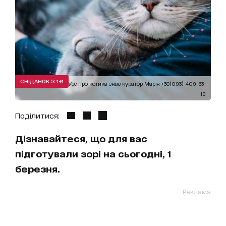
СНІДАНОК З 1+1
Лютік шукає дім! Усе про котика знає куратор Марія +38(093)-409-63-
19
Поділитися:
Дізнавайтеся, що для вас
підготували зорі на сьогодні, 1
березня.
Реклама