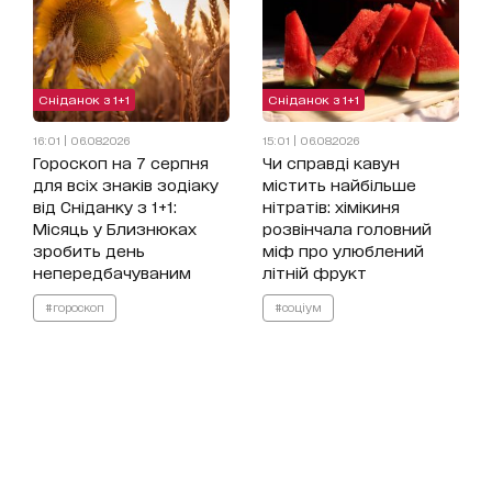
Сніданок з 1+1
Сніданок з 1+1
16:01 | 06.08.2026
15:01 | 06.08.2026
Гороскоп на 7 серпня
Чи справді кавун
для всіх знаків зодіаку
містить найбільше
від Сніданку з 1+1:
нітратів: хімікиня
Місяць у Близнюках
розвінчала головний
зробить день
міф про улюблений
непередбачуваним
літній фрукт
#гороскоп
#соціум