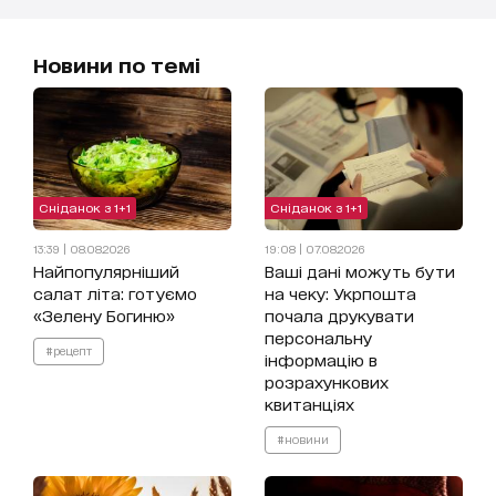
Новини по темі
Сніданок з 1+1
Сніданок з 1+1
13:39 | 08.08.2026
19:08 | 07.08.2026
Найпопулярніший
Ваші дані можуть бути
салат літа: готуємо
на чеку: Укрпошта
«Зелену Богиню»
почала друкувати
персональну
#рецепт
інформацію в
розрахункових
квитанціях
#новини