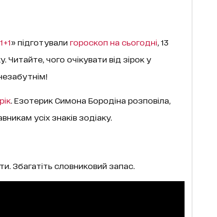
1+1
» підготували
гороскоп на cьогодні
, 13
у. Читайте, чого очікувати від зірок у
 незабутнім!
рік
. Езотерик Симона Бородіна розповіла,
вникам усіх знаків зодіаку.
и. Збагатіть словниковий запас.