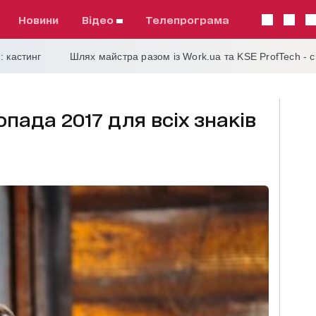
Новини
відео
телепрограма
: кастинг
Шлях майстра разом із Work.ua та KSE ProfTech - 
опада 2017 для всіх знаків