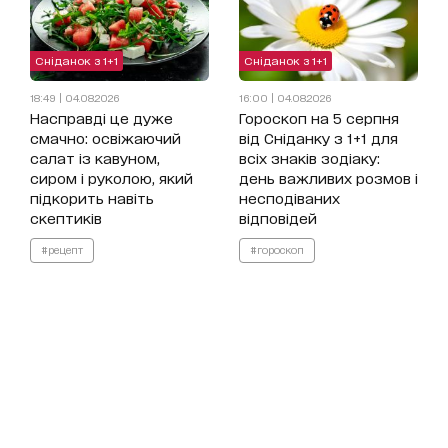
Сніданок з 1+1
Сніданок з 1+1
18:49 | 04.08.2026
16:00 | 04.08.2026
Насправді це дуже
Гороскоп на 5 серпня
смачно: освіжаючий
від Сніданку з 1+1 для
салат із кавуном,
всіх знаків зодіаку:
сиром і руколою, який
день важливих розмов і
підкорить навіть
несподіваних
скептиків
відповідей
#рецепт
#гороскоп