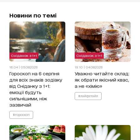
Новини по темі
Сніданок з 1+1
Сніданок з 1+1
16:04 | 05.08.2026
19:10 | 04.08.2026
Гороскоп на 6 серпня
Уважно читайте склад:
для всіх знаків зодіаку
як обрати якісний квас,
від Сніданку з 1+1:
а не «хімію»
емоції будуть
#лайфстайл
сильнішими, ніж
зазвичай
#гороскоп