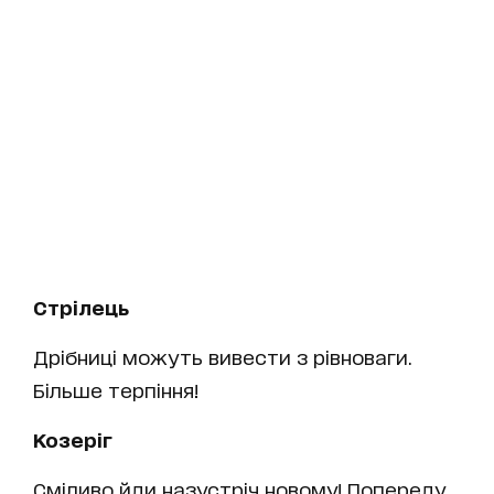
Стрілець
Дрібниці можуть вивести з рівноваги.
Більше терпіння!
Козеріг
Сміливо йди назустріч новому! Попереду