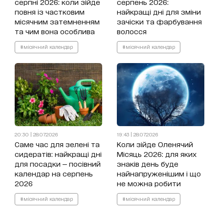
серпні 2026: коли зійде
серпень 2026:
повня із частковим
найкращі дні для зміни
місячним затемненням
зачіски та фарбування
та чим вона особлива
волосся
#місячний календар
#місячний календар
20:30 | 28.07.2026
19:43 | 28.07.2026
Саме час для зелені та
Коли зійде Оленячий
сидератів: найкращі дні
Місяць 2026: для яких
для посадки — посівний
знаків день буде
календар на серпень
найнапруженішим і що
2026
не можна робити
#місячний календар
#місячний календар