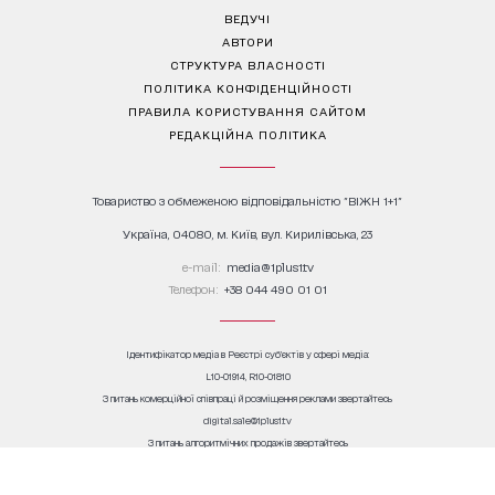
ВЕДУЧІ
АВТОРИ
СТРУКТУРА ВЛАСНОСТІ
ПОЛІТИКА КОНФІДЕНЦІЙНОСТІ
ПРАВИЛА КОРИСТУВАННЯ САЙТОМ
РЕДАКЦІЙНА ПОЛІТИКА
Товариство з обмеженою відповідальністю "ВІЖН 1+1"
Україна, 04080, м. Київ, вул. Кирилівська, 23
е-mail:
media@1plus1.tv
Телефон:
+38 044 490 01 01
Ідентифікатор медіа в Реєстрі суб’єктів у сфері медіа:
L10-01914, R10-01810
З питань комерційної співпраці й розміщення реклами звертайтесь
digital.sale@1plus1.tv
З питань алгоритмічних продажів звертайтесь
traffic-team@1plus1.tv