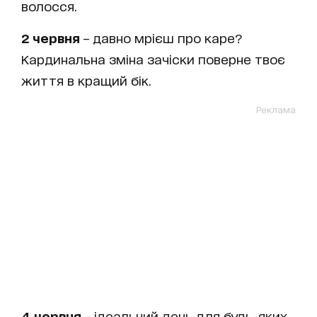
волосся.
2 червня
– давно мрієш про каре?
Кардинальна зміна зачіски поверне твоє
життя в кращий бік.
Реклама
4 червня
– ідеальний день для будь-яких