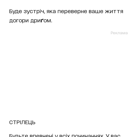
Буде зустріч, яка переверне ваше життя
догори дри
ґ
ом.
Реклама
СТРІЛЕЦЬ
Будьте впевнені у всіх починаннях. У вас