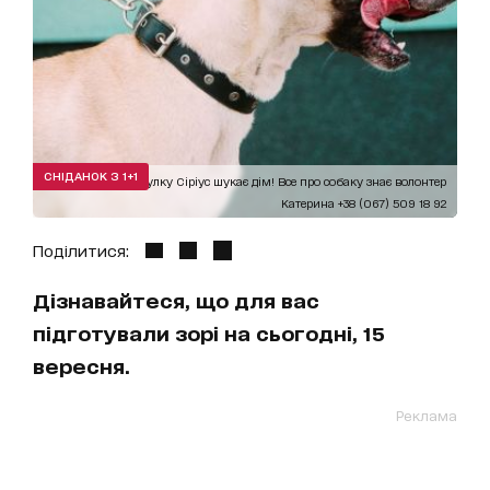
СНІДАНОК З 1+1
Ляля з притулку Сіріус шукає дім! Все про собаку знає волонтер
Катерина +38 (067) 509 18 92
Поділитися:
Дізнавайтеся, що для вас
підготували зорі на сьогодні, 15
вересня.
Реклама