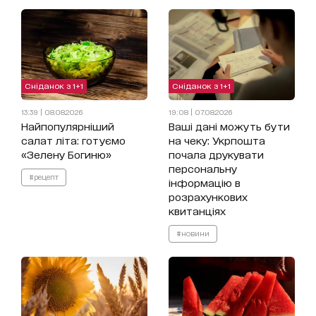
Сніданок з 1+1
Сніданок з 1+1
13:39 | 08.08.2026
19:08 | 07.08.2026
Найпопулярніший
Ваші дані можуть бути
салат літа: готуємо
на чеку: Укрпошта
«Зелену Богиню»
почала друкувати
персональну
#рецепт
інформацію в
розрахункових
квитанціях
#новини