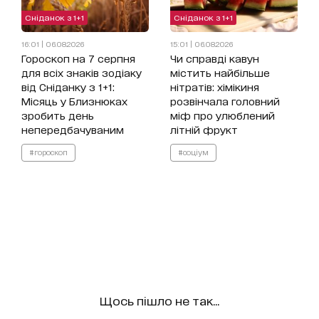
Сніданок з 1+1
Сніданок з 1+1
16:01 | 06.08.2026
15:01 | 06.08.2026
Гороскоп на 7 серпня
Чи справді кавун
для всіх знаків зодіаку
містить найбільше
від Сніданку з 1+1:
нітратів: хімікиня
Місяць у Близнюках
розвінчала головний
зробить день
міф про улюблений
непередбачуваним
літній фрукт
#гороскоп
#соціум
Щось пішло не так...