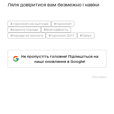
Ляля довіритися вам безмежно і навіки
# гороскоп на сьогодні
#гороскоп
#корисні поради
#благодійність
#поради астролога
#гороскоп 2017
#Сіріус
Не пропустіть головне! Підпишіться на
наші оновлення в Google!
Реклама