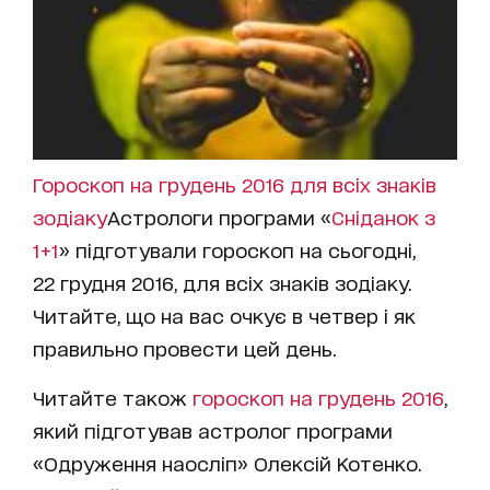
Гороскоп на грудень 2016 для всіх знаків
зодіаку
Астрологи програми «
Сніданок з
1+1
» підготували гороскоп на сьогодні,
22 грудня 2016, для всіх знаків зодіаку.
Читайте, що на вас очкує в четвер і як
правильно провести цей день.
Читайте також
гороскоп на грудень 2016
,
який підготував астролог програми
«Одруження наосліп» Олексій Котенко.