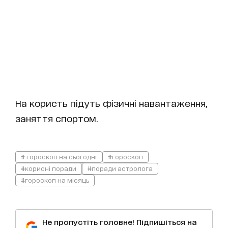
На користь підуть фізичні навантаження,
заняття спортом.
# гороскоп на сьогодні
#гороскоп
#корисні поради
#поради астролога
#гороскоп на місяць
Не пропустіть головне! Підпишіться на