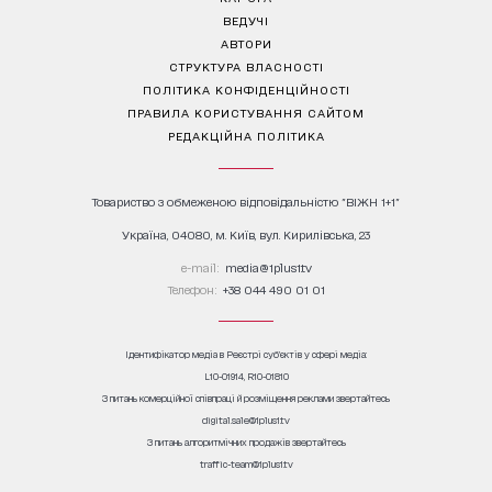
ВЕДУЧІ
АВТОРИ
СТРУКТУРА ВЛАСНОСТІ
ПОЛІТИКА КОНФІДЕНЦІЙНОСТІ
ПРАВИЛА КОРИСТУВАННЯ САЙТОМ
РЕДАКЦІЙНА ПОЛІТИКА
Товариство з обмеженою відповідальністю "ВІЖН 1+1"
Україна, 04080, м. Київ, вул. Кирилівська, 23
е-mail:
media@1plus1.tv
Телефон:
+38 044 490 01 01
Ідентифікатор медіа в Реєстрі суб’єктів у сфері медіа:
L10-01914, R10-01810
З питань комерційної співпраці й розміщення реклами звертайтесь
digital.sale@1plus1.tv
З питань алгоритмічних продажів звертайтесь
traffic-team@1plus1.tv