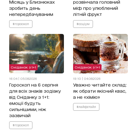
Місяць у Близнюках
розвінчала головний
зробить день
міф про улюблений
непередбачуваним
літній фрукт
#гороскоп
#соціум
Сніданок з 1+1
Сніданок з 1+1
16:04 | 05.08.2026
19:10 | 04.08.2026
Гороскоп на 6 серпня
Уважно читайте склад:
для всіх знаків зодіаку
як обрати якісний квас,
від Сніданку з 1+1:
а не «хімію»
емоції будуть
#лайфстайл
сильнішими, ніж
зазвичай
#гороскоп