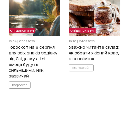
Сніданок з 1+1
Сніданок з 1+1
16:04 | 05.08.2026
19:10 | 04.08.2026
Гороскоп на 6 серпня
Уважно читайте склад:
для всіх знаків зодіаку
як обрати якісний квас,
від Сніданку з 1+1:
а не «хімію»
емоції будуть
#лайфстайл
сильнішими, ніж
зазвичай
#гороскоп