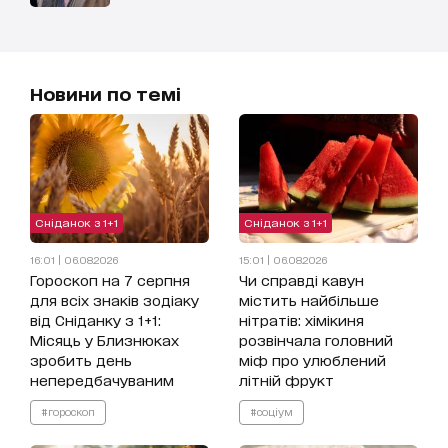
Новини по темі
Сніданок з 1+1
Сніданок з 1+1
16:01 | 06.08.2026
15:01 | 06.08.2026
Гороскоп на 7 серпня
Чи справді кавун
для всіх знаків зодіаку
містить найбільше
від Сніданку з 1+1:
нітратів: хімікиня
Місяць у Близнюках
розвінчала головний
зробить день
міф про улюблений
непередбачуваним
літній фрукт
#гороскоп
#соціум