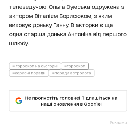
телеведучою. Ольга Сумська одружена з
актором Віталієм Борисюком, з яким
виховує доньку Ганну. В акторки є ще
одна старша донька Антоніна від першого
шлюбу.
# гороскоп на сьогодні
#гороскоп
#корисні поради
#поради астролога
Не пропустіть головне! Підпишіться на
наші оновлення в Google!
Реклама