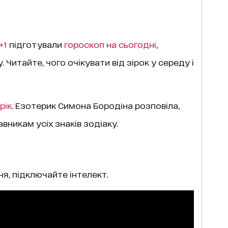
+1
підготували
гороскоп на cьогодні
,
. Читайте, чого очікувати від зірок у середу і
рік
. Езотерик Симона Бородіна розповіла,
вникам усіх знаків зодіаку.
я, підключайте інтелект.