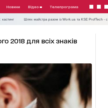
Новини
відео
телепрограма
: кастинг
Шлях майстра разом із Work.ua та KSE ProfTech - 
го 2018 для всіх знаків