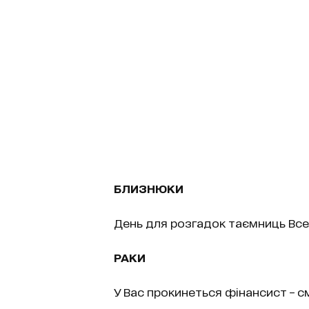
БЛИЗНЮКИ
День для розгадок таємниць Всес
РАКИ
У Вас прокинеться фінансист – с