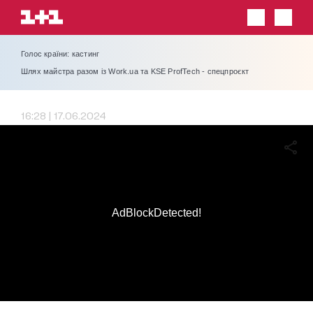
Голос країни: кастинг
Шлях майстра разом із Work.ua та KSE ProfTech - спецпроєкт
16:28 | 17.06.2024
AdBlockDetected!