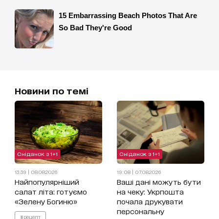
Новини по темі
Сніданок з 1+1
Сніданок з 1+1
13:39 | 08.08.2026
19:08 | 07.08.2026
Найпопулярніший
Ваші дані можуть бути
салат літа: готуємо
на чеку: Укрпошта
«Зелену Богиню»
почала друкувати
персональну
#рецепт