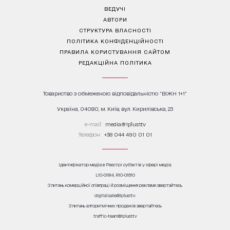
ВЕДУЧІ
АВТОРИ
СТРУКТУРА ВЛАСНОСТІ
ПОЛІТИКА КОНФІДЕНЦІЙНОСТІ
ПРАВИЛА КОРИСТУВАННЯ САЙТОМ
РЕДАКЦІЙНА ПОЛІТИКА
Товариство з обмеженою відповідальністю "ВІЖН 1+1"
Україна, 04080, м. Київ, вул. Кирилівська, 23
е-mail:
media@1plus1.tv
Телефон:
+38 044 490 01 01
Ідентифікатор медіа в Реєстрі суб’єктів у сфері медіа:
L10-01914, R10-01810
З питань комерційної співпраці й розміщення реклами звертайтесь
digital.sale@1plus1.tv
З питань алгоритмічних продажів звертайтесь
traffic-team@1plus1.tv