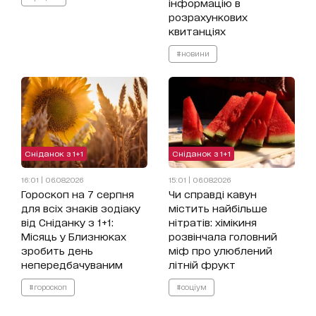
інформацію в
розрахункових
квитанціях
#новини
Сніданок з 1+1
Сніданок з 1+1
16:01 | 06.08.2026
15:01 | 06.08.2026
Гороскоп на 7 серпня
Чи справді кавун
для всіх знаків зодіаку
містить найбільше
від Сніданку з 1+1:
нітратів: хімікиня
Місяць у Близнюках
розвінчала головний
зробить день
міф про улюблений
непередбачуваним
літній фрукт
#гороскоп
#соціум