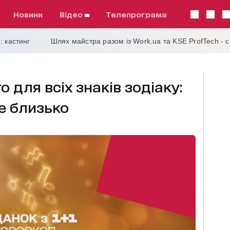
Новини
відео
телепрограма
: кастинг
Шлях майстра разом із Work.ua та KSE ProfTech - 
о для всіх знаків зодіаку:
е близько