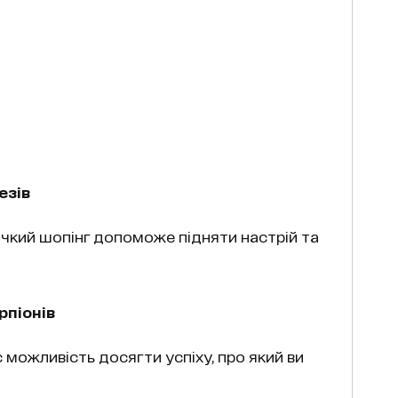
езів
ичкий шопінг допоможе підняти настрій та
рпіонів
можливість досягти успіху, про який ви