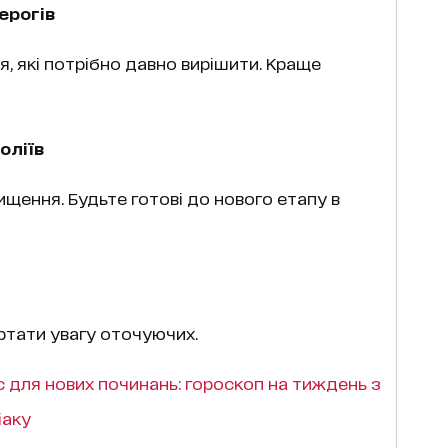
ерогів
я, які потрібно давно вирішити. Краще
оліїв
щення. Будьте готові до нового етапу в
ертати увагу оточуючих.
 для нових починань: гороскоп на тиждень з
іаку