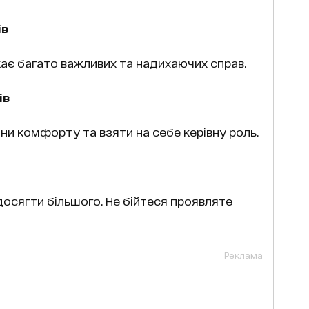
ів
кає багато важливих та надихаючих справ.
ів
они комфорту та взяти на себе керівну роль.
осягти більшого. Не бійтеся проявляте
Реклама