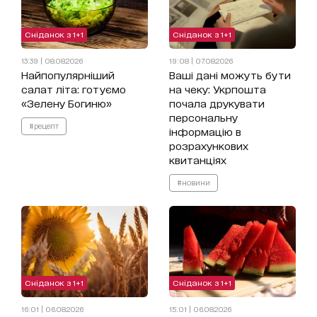
Сніданок з 1+1
Сніданок з 1+1
13:39 | 08.08.2026
19:08 | 07.08.2026
Найпопулярніший
Ваші дані можуть бути
салат літа: готуємо
на чеку: Укрпошта
«Зелену Богиню»
почала друкувати
персональну
#рецепт
інформацію в
розрахункових
квитанціях
#новини
Сніданок з 1+1
Сніданок з 1+1
16:01 | 06.08.2026
15:01 | 06.08.2026