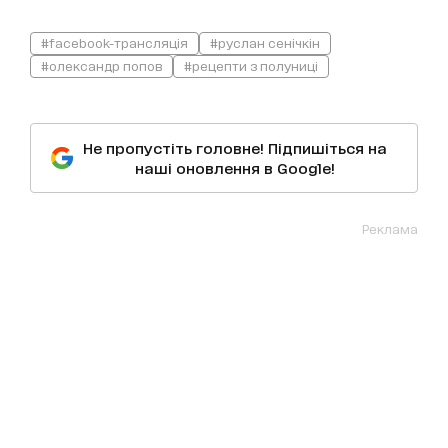
#facebook-трансляція
#руслан сенічкін
#олександр попов
#рецепти з полуниці
Не пропустіть головне! Підпишіться на
наші оновлення в Google!
Реклама