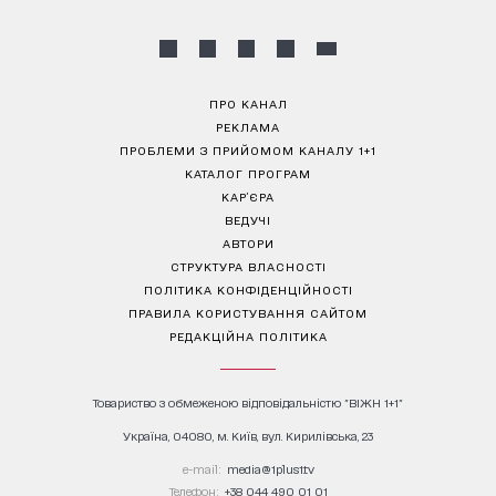
ПРО КАНАЛ
РЕКЛАМА
ПРОБЛЕМИ З ПРИЙОМОМ КАНАЛУ 1+1
КАТАЛОГ ПРОГРАМ
КАР’ЄРА
ВЕДУЧІ
АВТОРИ
СТРУКТУРА ВЛАСНОСТІ
ПОЛІТИКА КОНФІДЕНЦІЙНОСТІ
ПРАВИЛА КОРИСТУВАННЯ САЙТОМ
РЕДАКЦІЙНА ПОЛІТИКА
Товариство з обмеженою відповідальністю "ВІЖН 1+1"
Україна, 04080, м. Київ, вул. Кирилівська, 23
е-mail:
media@1plus1.tv
Телефон:
+38 044 490 01 01