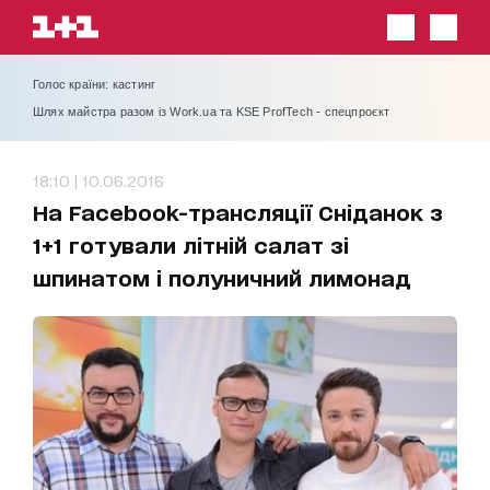
Голос країни: кастинг
Шлях майстра разом із Work.ua та KSE ProfTech - спецпроєкт
18:10 | 10.06.2016
На Facebook-трансляції Сніданок з
1+1 готували літній салат зі
шпинатом і полуничний лимонад