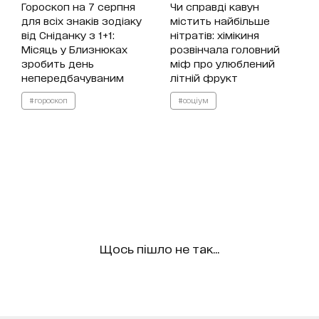
Гороскоп на 7 серпня
Чи справді кавун
для всіх знаків зодіаку
містить найбільше
від Сніданку з 1+1:
нітратів: хімікиня
Місяць у Близнюках
розвінчала головний
зробить день
міф про улюблений
непередбачуваним
літній фрукт
#гороскоп
#соціум
Щось пішло не так...