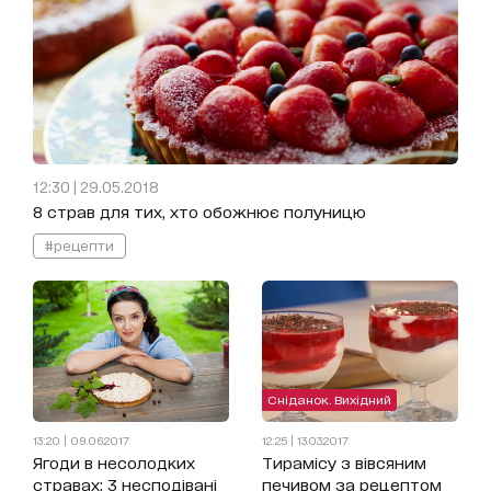
12:30 | 29.05.2018
8 страв для тих, хто обожнює полуницю
#рецепти
Сніданок. Вихідний
13:20 | 09.06.2017
12:25 | 13.03.2017
Ягоди в несолодких
Тирамісу з вівсяним
стравах: 3 несподівані
печивом за рецептом