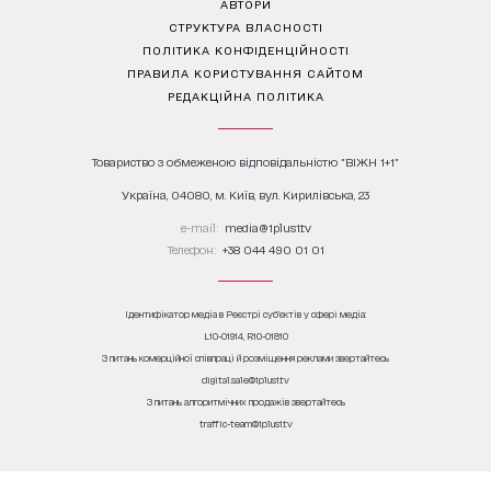
АВТОРИ
СТРУКТУРА ВЛАСНОСТІ
ПОЛІТИКА КОНФІДЕНЦІЙНОСТІ
ПРАВИЛА КОРИСТУВАННЯ САЙТОМ
РЕДАКЦІЙНА ПОЛІТИКА
Товариство з обмеженою відповідальністю "ВІЖН 1+1"
Україна, 04080, м. Київ, вул. Кирилівська, 23
е-mail:
media@1plus1.tv
Телефон:
+38 044 490 01 01
Ідентифікатор медіа в Реєстрі суб’єктів у сфері медіа:
L10-01914, R10-01810
З питань комерційної співпраці й розміщення реклами звертайтесь
digital.sale@1plus1.tv
З питань алгоритмічних продажів звертайтесь
traffic-team@1plus1.tv