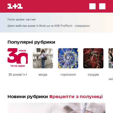
Голос країни: кастинг
Шлях майстра разом із Work.ua та KSE ProfTech - спецпроєкт
Популярні рубрики
30 років 1+1
мода
гороскоп
соціум
шо
Новини рубрики
#рецепти з полуниці