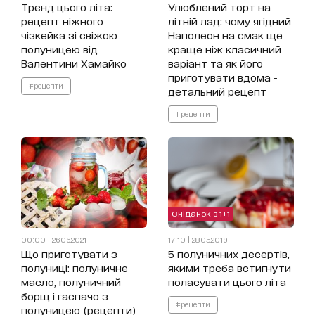
Тренд цього літа:
Улюблений торт на
рецепт ніжного
літній лад: чому ягідний
чізкейка зі свіжою
Наполеон на смак ще
полуницею від
краще ніж класичний
Валентини Хамайко
варіант та як його
приготувати вдома -
#рецепти
детальний рецепт
#рецепти
Сніданок з 1+1
00:00 | 26.06.2021
17:10 | 28.05.2019
Що приготувати з
5 полуничних десертів,
полуниці: полуничне
якими треба встигнути
масло, полуничний
поласувати цього літа
борщ і гаспачо з
#рецепти
полуницею (рецепти)