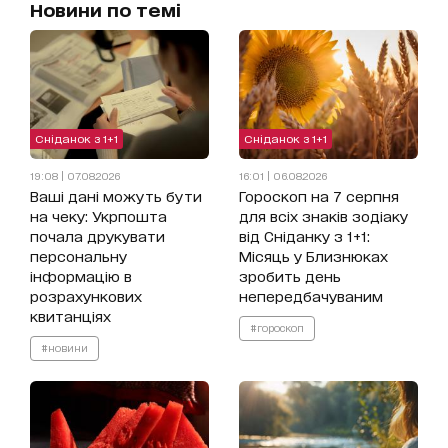
Новини по темі
Сніданок з 1+1
Сніданок з 1+1
19:08 | 07.08.2026
16:01 | 06.08.2026
Ваші дані можуть бути
Гороскоп на 7 серпня
на чеку: Укрпошта
для всіх знаків зодіаку
почала друкувати
від Сніданку з 1+1:
персональну
Місяць у Близнюках
інформацію в
зробить день
розрахункових
непередбачуваним
квитанціях
#гороскоп
#новини