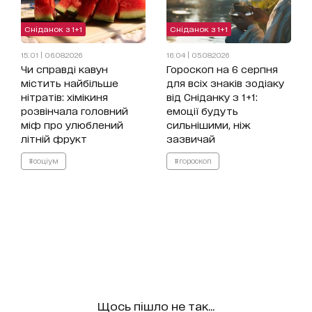
Сніданок з 1+1
Сніданок з 1+1
15:01 | 06.08.2026
16:04 | 05.08.2026
Чи справді кавун
Гороскоп на 6 серпня
містить найбільше
для всіх знаків зодіаку
нітратів: хімікиня
від Сніданку з 1+1:
розвінчала головний
емоції будуть
міф про улюблений
сильнішими, ніж
літній фрукт
зазвичай
#соціум
#гороскоп
Щось пішло не так...