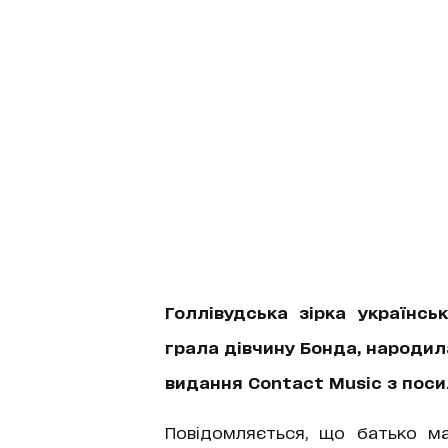
Голлівудська зірка українс
грала дівчину Бонда, народил
видання Contact Music з пос
Повідомляється, що батько ма