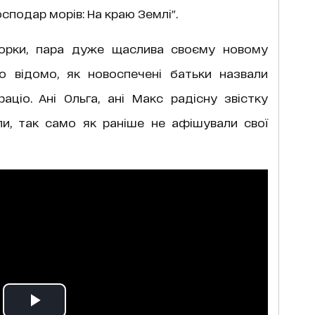
сподар морів: На краю Землі".
торки, пара дуже щаслива своєму новому
ло відомо, як новоспечені батьки назвали
аціо. Ані Ольга, ані Макс радісну звістку
и, так само як раніше не афішували свої