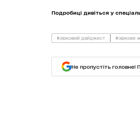
Подробиці дивіться у спеціаль
#зірковий дайджест
#зіркове 
Не пропустіть головне! 