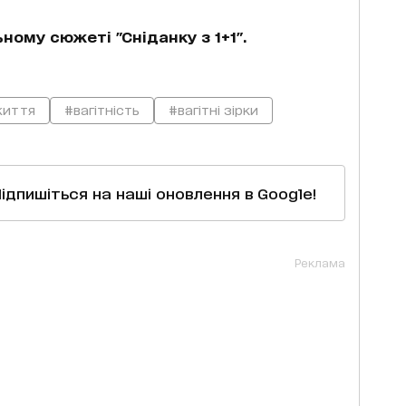
ному сюжеті "Сніданку з 1+1".
життя
#вагітність
#вагітні зірки
Підпишіться на наші оновлення в Google!
Реклама