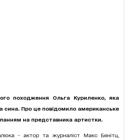
ького походження Ольга Куриленко, яка
а сина. Про це повідомило американське
иланням на представника артистки.
люка - актор та журналіст Макс Бенітц,