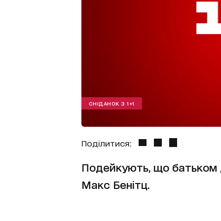
СНІДАНОК З 1+1
Поділитися:
Подейкують, що батьком 
Макс Бенітц.