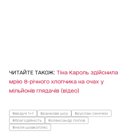
ЧИТАЙТЕ ТАКОЖ:
Тіна Кароль здійснила
мрію 8-річного хлопчика на очах у
мільйонів глядачів (відео)
#ведучі 1+1
#ранкове шоу
#руслан сенічкін
#благодійність
#олександр попов
#неля шовкопляс