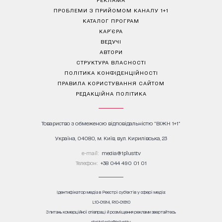
ПРОБЛЕМИ З ПРИЙОМОМ КАНАЛУ 1+1
КАТАЛОГ ПРОГРАМ
КАР’ЄРА
ВЕДУЧІ
АВТОРИ
СТРУКТУРА ВЛАСНОСТІ
ПОЛІТИКА КОНФІДЕНЦІЙНОСТІ
ПРАВИЛА КОРИСТУВАННЯ САЙТОМ
РЕДАКЦІЙНА ПОЛІТИКА
Товариство з обмеженою відповідальністю "ВІЖН 1+1"
Україна, 04080, м. Київ, вул. Кирилівська, 23
е-mail:
media@1plus1.tv
Телефон:
+38 044 490 01 01
Ідентифікатор медіа в Реєстрі суб’єктів у сфері медіа:
L10-01914, R10-01810
З питань комерційної співпраці й розміщення реклами звертайтесь
digital.sale@1plus1.tv