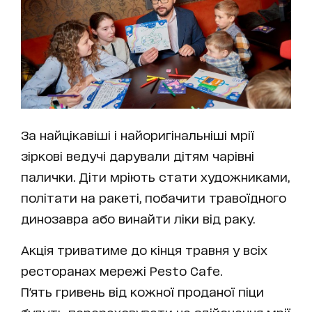
За найцікавіші і найоригінальніші мрії
зіркові ведучі дарували дітям чарівні
палички. Діти мріють стати художниками,
політати на ракеті, побачити травоїдного
динозавра або винайти ліки від раку.
Акція триватиме до кінця травня у всіх
ресторанах мережі Pesto Cafe.
П'ять гривень від кожної проданої піци