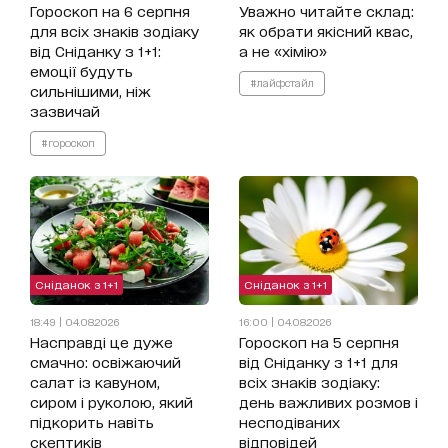
Гороскоп на 6 серпня
Уважно читайте склад:
для всіх знаків зодіаку
як обрати якісний квас,
від Сніданку з 1+1:
а не «хімію»
емоції будуть
#лайфстайл
сильнішими, ніж
зазвичай
#гороскоп
Сніданок з 1+1
Сніданок з 1+1
18:49 | 04.08.2026
16:00 | 04.08.2026
Насправді це дуже
Гороскоп на 5 серпня
смачно: освіжаючий
від Сніданку з 1+1 для
салат із кавуном,
всіх знаків зодіаку:
сиром і руколою, який
день важливих розмов і
підкорить навіть
несподіваних
скептиків
відповідей