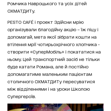
Ромчика Навроцького та усіх дітей
ОХМАТДИТу.
PESTO CAFÉ і проект Здійсни мрію
організували благодійну акцію – їж піцу і
допомагай, мета якої зібрати кошти на
втілення мрії чотирьохрічного хлопчика -
створити «СуперМобіль» і покататися на
ньому. Цей транспортний засіб не тільки
буде катати Романа, але й постійно
допомагатиме маленьким пацієнтам
столичного ОХМАТДИТу пересуватися
між відділеннями і на уроки Школою
Супергероїв.