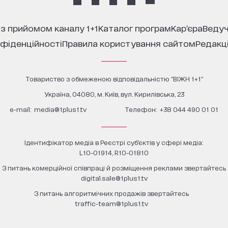
 з прийомом каналу 1+1
каталог програм
кар’єра
ведуч
нфіденційності
правила користування сайтом
редакц
Товариство з обмеженою відповідальністю "ВІЖН 1+1"
Україна, 04080, м. Київ, вул. Кирилівська, 23
е-mail:
media@1plus1.tv
Телефон:
+38 044 490 01 01
Ідентифікатор медіа в Реєстрі суб’єктів у сфері медіа:
L10-01914, R10-01810
З питань комерційної співпраці й розміщення реклами звертайтесь
digital.sale@1plus1.tv
З питань алгоритмічних продажів звертайтесь
traffic-team@1plus1.tv