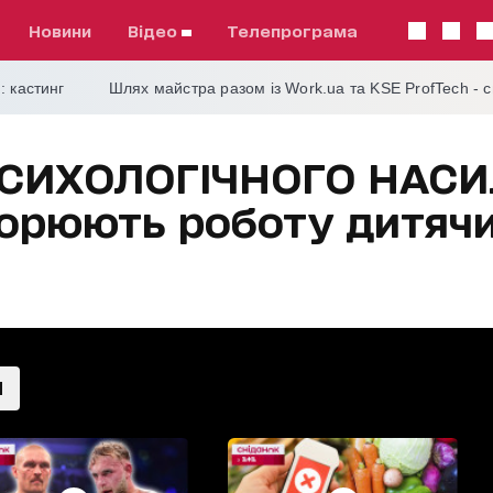
Новини
відео
телепрограма
: кастинг
Шлях майстра разом із Work.ua та KSE ProfTech - 
ПСИХОЛОГІЧНОГО НАСИ
ворюють роботу дитячи