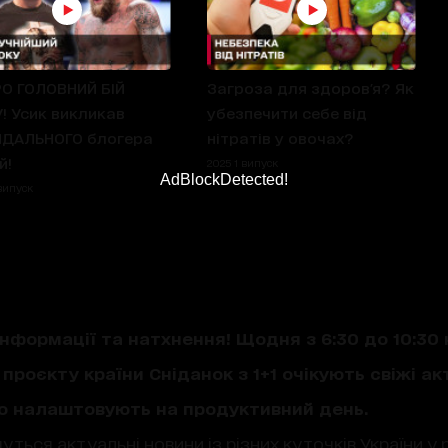
О ГОЛОВНИЙ БІЙ
Загроза для здоров'я? Як
! Усик викликав
убезпечити себе від
ДАЛЬНОГО блогера
нітратів у овочах?
й!
2025 1 випуск
AdBlockDetected!
випуск
нформації та натхнення! Щодня з 6:30 до 10:30 
проєкту країни Сніданок з 1+1 очікують свіжі акт
що налаштовують на продуктивний день.
уться актуальні новини із різних куточків України у 