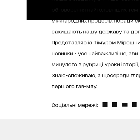
обговорення найголовніших тем д
міжнародних процесів, поради екс
захищають нашу державу та допо
Представляє із Тімуром Мірошниче
новинки - усе найважливіше, аби
минулого в рубриці Уроки історі
Знаю-споживаю, а щосереди гляда
першого гав-мяу.
Соціальні мережі: