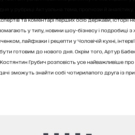
ня у рубриці Актуальна тема, прогнози й аналітику,
пертів та коментарі перших осіб держави, історії не
магають у тилу, новини шоу-бізнесу і подробиці з 
нком, лайфхаки і рецепти у Чоловічій кухні, інтерв
 бути готовим до нового дня. Окрім того, Артур Бабе
ї, Костянтин Грубич розповість усе найважливіше про
чі зможуть знайти собі чотирилапого друга із при