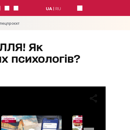
UA
RU
спецпроєкт
ЛЛЯ! Як
х психологів?