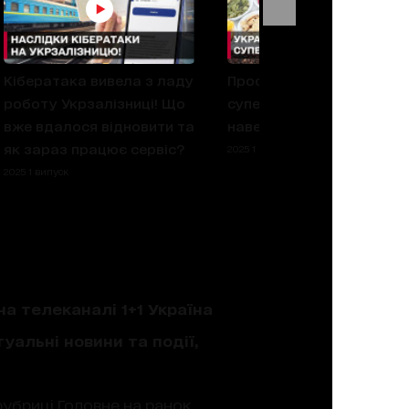
Кібератака вивела з ладу
Прості продукти, які є
роботу Укрзалізниці! Що
суперфудами! Що їсти
вже вдалося відновити та
навесні для довголіття?
як зараз працює сервіс?
2025 1 випуск
2025 1 випуск
на телеканалі 1+1 Україна
уальні новини та події,
рубриці Головне на ранок,