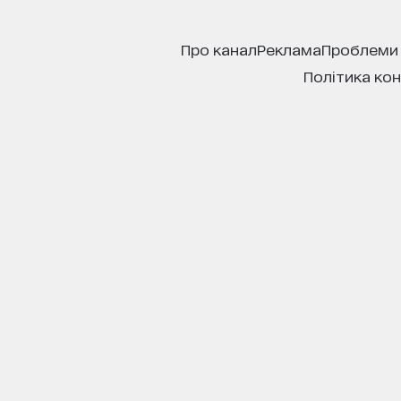
про канал
реклама
проблеми
політика ко