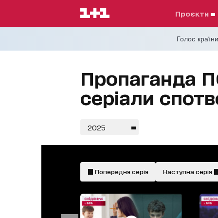
проєкти
Голос країни
Пропаганда 
серіали спот
2025
Попередня серія
Наступна серія