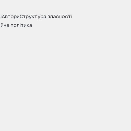
і
автори
структура власності
ійна політика