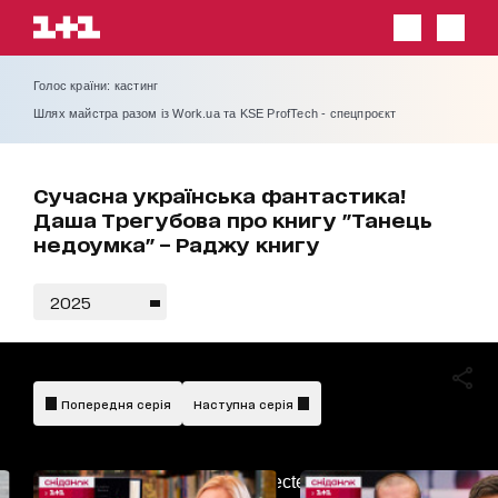
Голос країни: кастинг
Шлях майстра разом із Work.ua та KSE ProfTech - спецпроєкт
Сучасна українська фантастика!
Даша Трегубова про книгу "Танець
недоумка" – Раджу книгу
2025
Попередня серія
Наступна серія
AdBlockDetected!