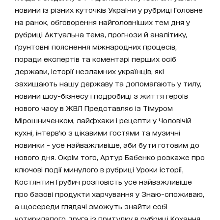
новини із різних куточків України у рубриці Головне
на ранок, обговорення найголовніших тем дня у
рубриці Актуальна тема, прогнози й аналітику,
ґрунтовні пояснення міжнародних процесів,
поради експертів та коментарі перших осіб
держави, історії незламних українців, які
захищають нашу державу та допомагають у тилу,
новини шоу-бізнесу і подробиці з життя героїв
нового часу в ЖВЛ Представляє із Тімуром
Мірошниченком, лайфхаки і рецепти у Чоловічій
кухні, інтерв’ю з цікавими гостями та музичні
новинки - усе найважливіше, аби бути готовим до
нового дня. Окрім того, Артур Бабенко розкаже про
ключові події минулого в рубриці Уроки історії,
Костянтин Грубич розповість усе найважливіше
про базові продукти харчування у Знаю-споживаю,
а щосереди глядачі зможуть знайти собі
чотирилапого друга із притулку в рубриці Кохання