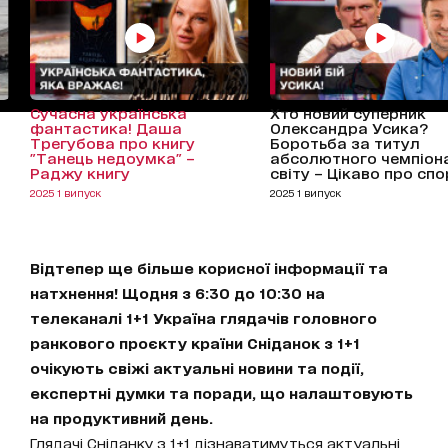
Сучасна українська
Хто новий суперник
фантастика! Даша
Олександра Усика?
Трегубова про книгу
Боротьба за титул
"Танець недоумка" –
абсолютного чемпіон
Раджу книгу
світу – Цікаво про спо
2025 1 випуск
2025 1 випуск
Відтепер ще більше корисної інформації та
натхнення! Щодня з 6:30 до 10:30 на
телеканалі 1+1 Україна глядачів головного
ранкового проєкту країни Сніданок з 1+1
очікують свіжі актуальні новини та події,
експертні думки та поради, що налаштовують
на продуктивний день.
Глядачі Сніданку з 1+1 дізнаватимуться актуальні