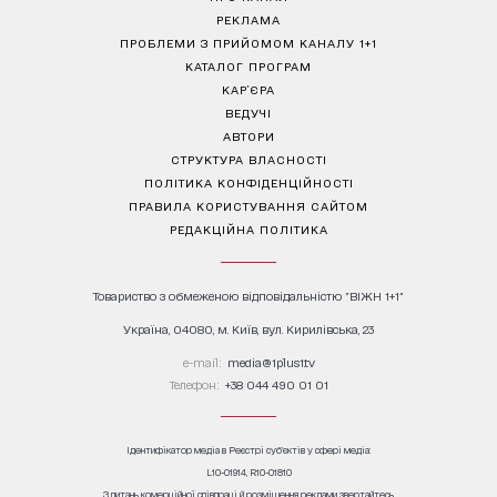
РЕКЛАМА
ПРОБЛЕМИ З ПРИЙОМОМ КАНАЛУ 1+1
КАТАЛОГ ПРОГРАМ
КАР’ЄРА
ВЕДУЧІ
АВТОРИ
СТРУКТУРА ВЛАСНОСТІ
ПОЛІТИКА КОНФІДЕНЦІЙНОСТІ
ПРАВИЛА КОРИСТУВАННЯ САЙТОМ
РЕДАКЦІЙНА ПОЛІТИКА
Товариство з обмеженою відповідальністю "ВІЖН 1+1"
Україна, 04080, м. Київ, вул. Кирилівська, 23
е-mail:
media@1plus1.tv
Телефон:
+38 044 490 01 01
Ідентифікатор медіа в Реєстрі суб’єктів у сфері медіа:
L10-01914, R10-01810
З питань комерційної співпраці й розміщення реклами звертайтесь