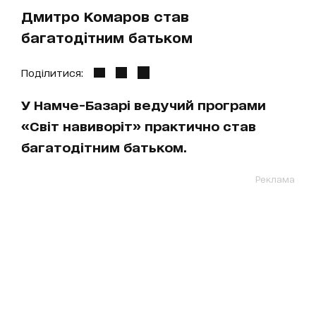
Дмитро Комаров став
багатодітним батьком
Поділитися:
У Намче-Базарі ведучий програми
«Світ навиворіт» практично став
багатодітним батьком.
Реклама