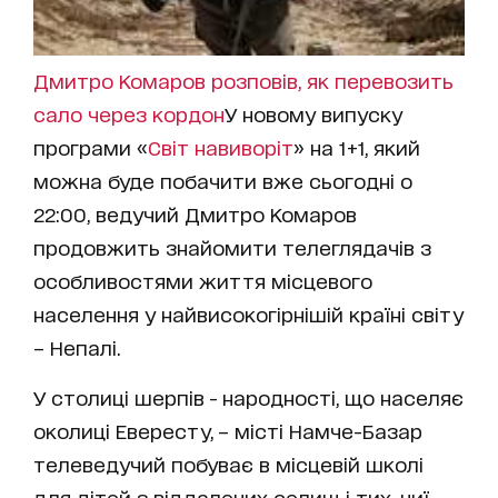
Дмитро Комаров розповів, як перевозить
сало через кордон
У новому випуску
програми «
Світ навиворіт
» на 1+1, який
можна буде побачити вже сьогодні о
22:00, ведучий Дмитро Комаров
продовжить знайомити телеглядачів з
особливостями життя місцевого
населення у найвисокогірнішій країні світу
– Непалі.
У столиці шерпів - народності, що населяє
околиці Евересту, – місті Намче-Базар
телеведучий побуває в місцевій школі
для дітей з віддалених селищ і тих, чиї