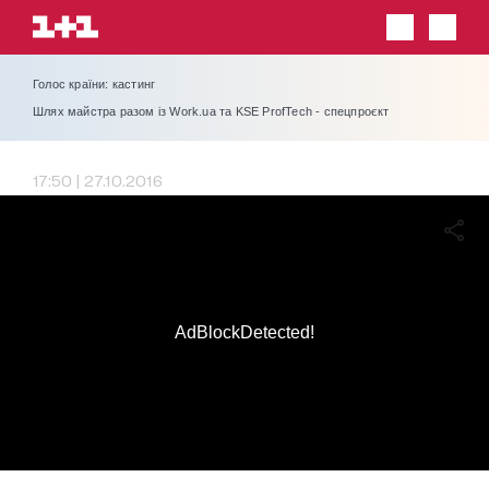
Голос країни: кастинг
Шлях майстра разом із Work.ua та KSE ProfTech - спецпроєкт
17:50 | 27.10.2016
AdBlockDetected!