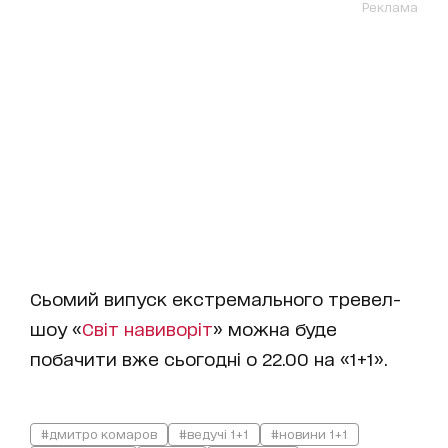
Реклама
Сьомий випуск екстремального тревел-
шоу «
Світ навиворіт
» можна буде
побачити вже сьогодні о 22.00 на «1+1».
#дмитро комаров
#ведучі 1+1
#новини 1+1