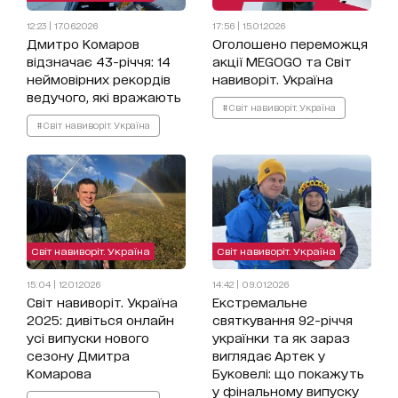
12:23 | 17.06.2026
17:56 | 15.01.2026
Дмитро Комаров
Оголошено переможця
відзначає 43-річчя: 14
акції MEGOGO та Світ
неймовірних рекордів
навиворіт. Україна
ведучого, які вражають
#Світ навиворіт. Україна
#Світ навиворіт. Україна
Світ навиворіт. Україна
Світ навиворіт. Україна
15:04 | 12.01.2026
14:42 | 09.01.2026
Світ навиворіт. Україна
Екстремальне
2025: дивіться онлайн
святкування 92-річчя
усі випуски нового
українки та як зараз
сезону Дмитра
виглядає Артек у
Комарова
Буковелі: що покажуть
у фінальному випуску