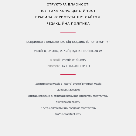
СТРУКТУРА ВЛАСНОСТІ
ПОЛІТИКА КОНФІДЕНЦІЙНОСТІ
ПРАВИЛА КОРИСТУВАННЯ САЙТОМ
РЕДАКЦІЙНА ПОЛІТИКА
Товариство з обмеженою відповідальністю "ВІЖН 1+1"
Україна, 04080, м. Київ, вул. Кирилівська, 23
е-mail:
media@1plus1.tv
Телефон:
+38 044 490 01 01
Ідентифікатор медіа в Реєстрі суб’єктів у сфері медіа:
L10-01914, R10-01810
З питань комерційної співпраці й розміщення реклами звертайтесь
digital.sale@1plus1.tv
З питань алгоритмічних продажів звертайтесь
traffic-team@1plus1.tv