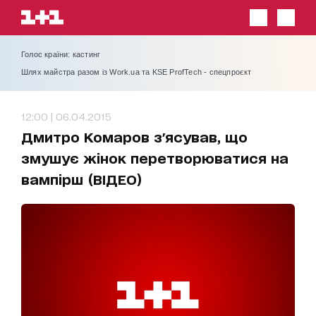
Голос країни: кастинг
Шлях майстра разом із Work.ua та KSE ProfTech - спецпроєкт
12:00 | 06.04.2015
Дмитро Комаров з'ясував, що
змушує жінок перетворюватися на
вампірш (ВІДЕО)