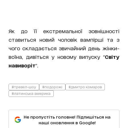
Як до її екстремальної зовнішності
ставиться новий чоловік вампірші та з
чого складається звичайний день жінки-
воїна, дивіться у новому випуску "
Світу
навиворіт
".
#тревел-шоу
#подорожі
#дмитро комаров
#латинська америка
Не пропустіть головне! Підпишіться на
наші оновлення в Google!