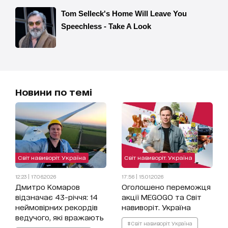
Новини по темі
Світ навиворіт. Україна
Світ навиворіт. Україна
12:23 | 17.06.2026
17:56 | 15.01.2026
Дмитро Комаров
Оголошено переможця
відзначає 43-річчя: 14
акції MEGOGO та Світ
неймовірних рекордів
навиворіт. Україна
ведучого, які вражають
#Світ навиворіт. Україна