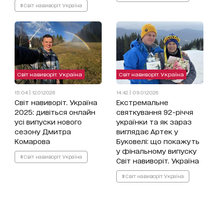
#Світ навиворіт. Україна
Світ навиворіт. Україна
Світ навиворіт. Україна
15:04 | 12.01.2026
14:42 | 09.01.2026
Світ навиворіт. Україна
Екстремальне
2025: дивіться онлайн
святкування 92-річчя
усі випуски нового
українки та як зараз
сезону Дмитра
виглядає Артек у
Комарова
Буковелі: що покажуть
у фінальному випуску
#Світ навиворіт. Україна
Світ навиворіт. Україна
#Світ навиворіт. Україна