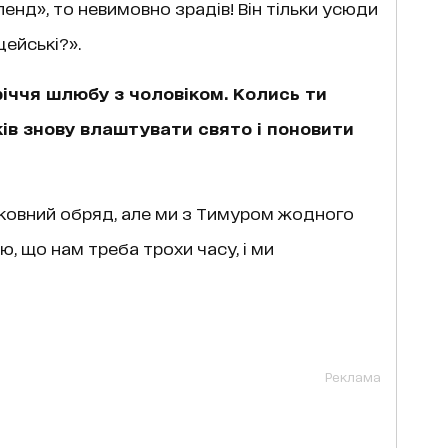
ленд», то невимовно зрадів! Він тільки усюди
цейські?».
іччя шлюбу з чоловіком. Колись ти
оків знову влаштувати свято і поновити
рковний обряд, але ми з Тимуром жодного
, що нам треба трохи часу, і ми
Реклама