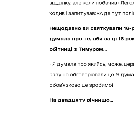
відділку, але коли побачив «Лего
ходив і запитував: «А де тут полі
Нещодавно ви святкували 16-р
думала про те, аби за ці 16 р
обітниці з Тимуром…
- Я думала про якийсь, може, це
разу не обговорювали це. Я думаю
обов’язково це зробимо!
На двадцяту річницю…