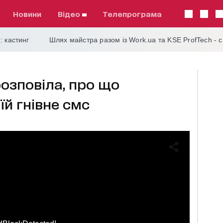
Новини
відео
телепрограма
: кастинг
Шлях майстра разом із Work.ua та KSE ProfTech - 
озповіла, про що
їй гнівне смс