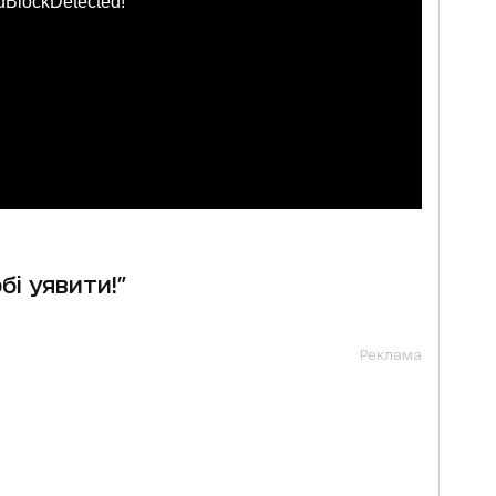
dBlockDetected!
бі уявити!"
Реклама