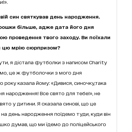
!».
вій син святкував день народження.
рошки більше, адже дата його дня
ою проведення твого заходу. Ви поїхали
и цю мрію сюрпризом?
ути, я дістала футболки з написом Charity
амо, це ж футболочки з мого дня
 року казала йому: «Дивися, синочку,така
ня народження! Все свято для тебе!», не
вято у дитини. Я сказала синові, що це
 на день народження поїдемо туди, куди він
шко думав, що ми їдемо до поліцейського