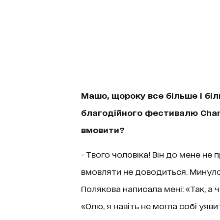
Машо, щороку все більше і бі
благодійного фестивалю Char
вмовити?
- Твого чоловіка! Він до мене не
вмовляти не доводиться. Минуло
Полякова написала мені: «Так, а 
«Олю, я навіть не могла собі уяви