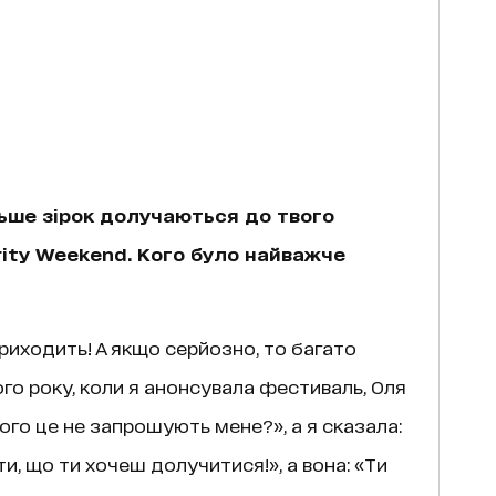
льше зірок долучаються до твого
ity Weekend. Кого було найважче
 приходить! А якщо серйозно, то багато
го року, коли я анонсувала фестиваль, Оля
чого це не запрошують мене?», а я сказала:
ти, що ти хочеш долучитися!», а вона: «Ти