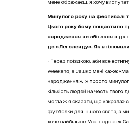
мене ображаєш, я хочу виступати
Минулого року на фестивалі т
Цього року йому пощастило т
народження не збіглася з дат
до «Леголенду». Як втілювал
- Перед поїздкою, аби все встигн
Weekend, а Сашко мені каже: «М
народження!». Я просто минулого
кількість людей на честь твого д
могла ж я сказати, що «вкрала» с
футболки для іншого свята, а ми
хоче найбільше. Усю подорож Са