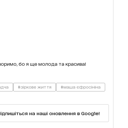
воримо, бо я ще молода та красива!
адча
#зіркове життя
#маша єфросініна
Підпишіться на наші оновлення в Google!