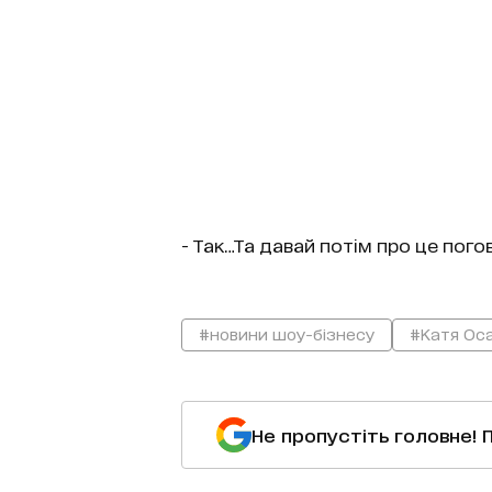
- Так…Та давай потім про це пого
#новини шоу-бізнесу
#Катя Ос
Не пропустіть головне! 