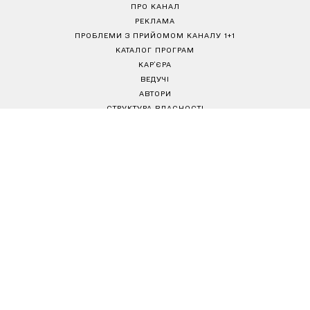
ПРО КАНАЛ
РЕКЛАМА
ПРОБЛЕМИ З ПРИЙОМОМ КАНАЛУ 1+1
КАТАЛОГ ПРОГРАМ
КАР’ЄРА
ВЕДУЧІ
АВТОРИ
СТРУКТУРА ВЛАСНОСТІ
ПОЛІТИКА КОНФІДЕНЦІЙНОСТІ
ПРАВИЛА КОРИСТУВАННЯ САЙТОМ
РЕДАКЦІЙНА ПОЛІТИКА
Товариство з обмеженою відповідальністю "ВІЖН 1+1"
Україна, 04080, м. Київ, вул. Кирилівська, 23
е-mail:
media@1plus1.tv
Телефон:
+38 044 490 01 01
Ідентифікатор медіа в Реєстрі суб’єктів у сфері медіа:
L10-01914, R10-01810