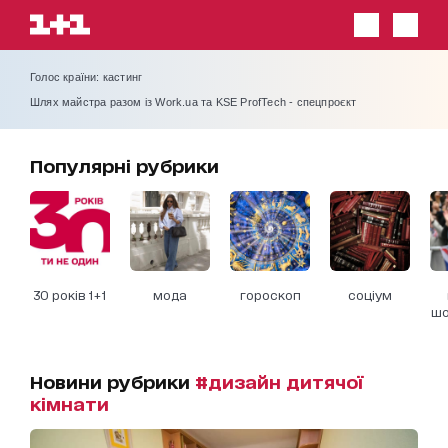
Голос країни: кастинг
Шлях майстра разом із Work.ua та KSE ProfTech - спецпроєкт
Популярні рубрики
30 років 1+1
мода
гороскоп
соціум
шо
Новини рубрики
#дизайн дитячої
кімнати