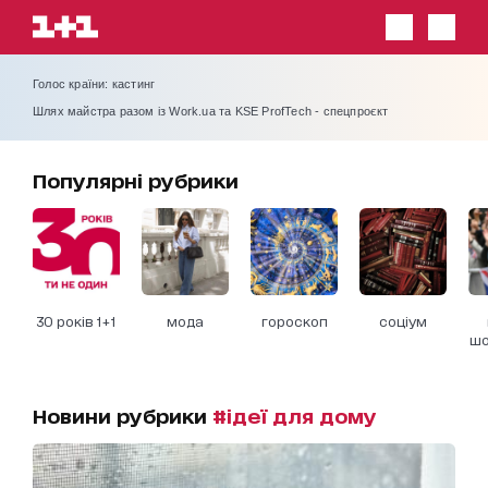
Голос країни: кастинг
Шлях майстра разом із Work.ua та KSE ProfTech - спецпроєкт
Популярні рубрики
30 років 1+1
мода
гороскоп
соціум
шо
Новини рубрики
#ідеї для дому