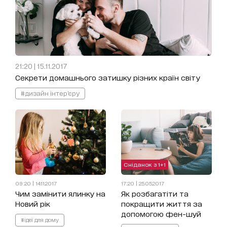
21:20 | 15.11.2017
Секрети домашнього затишку різних країн світу
#дизайн інтер'єру
Сніданок з 1+1
09:20 | 14.11.2017
17:20 | 25.05.2017
Чим замінити ялинку на
Як розбагатіти та
Новий рік
покращити життя за
допомогою фен-шуй
#ідеї для дому