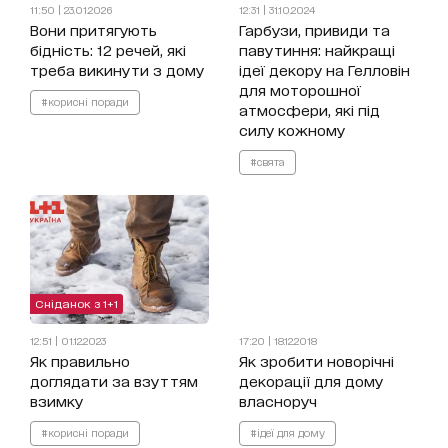
11:50 | 23.01.2026
12:31 | 31.10.2024
Вони притягують
Гарбузи, привиди та
бідність: 12 речей, які
павутиння: найкращі
треба викинути з дому
ідеї декору на Гелловін
для моторошної
#корисні поради
атмосфери, які під
силу кожному
#свята
Сніданок з 1+1
12:51 | 01.12.2023
17:20 | 18.12.2018
Як правильно
Як зробити новорічні
доглядати за взуттям
декорації для дому
взимку
власноруч
#корисні поради
#ідеї для дому